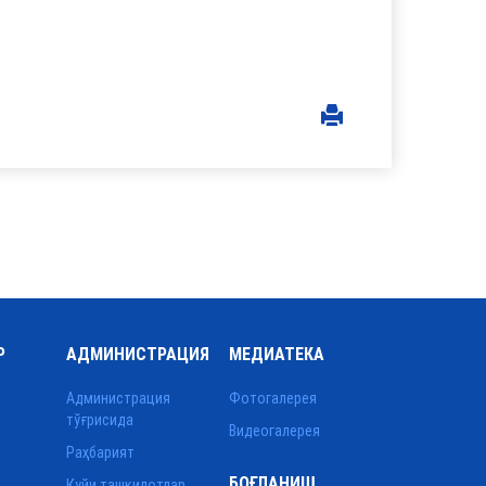
Р
АДМИНИСТРАЦИЯ
МЕДИАТЕКА
Администрация
Фотогалерея
тўғрисида
Видеогалерея
Раҳбарият
БОҒЛАНИШ
Қуйи ташкилотлар