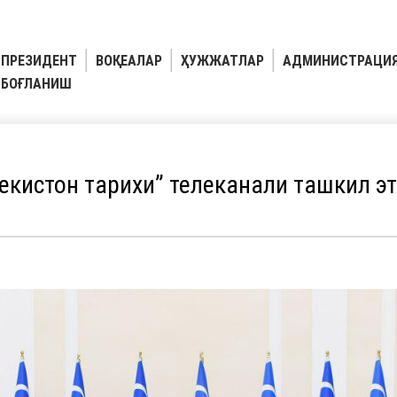
ПРЕЗИДЕНТ
ВОҚЕАЛАР
ҲУЖЖАТЛАР
АДМИНИСТРАЦИ
БОҒЛАНИШ
екистон тарихи” телеканали ташкил э