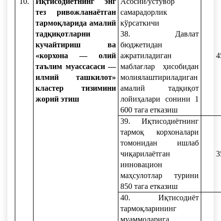
10.
Иқтисодиётнинг энг
Асосий/устувор
тез ривожланаётган
самарадорлик
тармоқларида амалий
кўрсаткичи
тадқиқотларни
38. Давлат
кучайтириш ва
бюджетидан
«корхона — олий
ажратиладиган
4
таълим муассасаси —
маблағлар ҳисобидан
илмий ташкилот»
молиялаштириладиган
кластер тизимини
амалий тадқиқот
жорий этиш
лойиҳалари сонини 1
600 тага етказиш
39. Иқтисодиётнинг
тармоқ корхоналари
томонидан ишлаб
чиқарилаётган
3
инновацион
маҳсулотлар турини
850 тага етказиш
40. Иқтисодиёт
тармоқларининг
муаммоларига