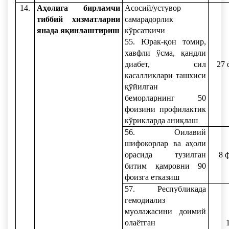
14.
Аҳолига бирламчи
Асосий/устувор
тиббий хизматларни
самарадорлик
янада яқинлаштириш
кўрсаткичи
55. Юрак-қон томир,
хавфли ўсма, қандли
диабет, сил
27 
касалликлари ташхиси
қўйилган
беморларнинг 50
фоизини профилактик
кўрикларда аниқлаш
56. Оилавий
шифокорлар ва аҳоли
орасида тузилган
8 
битим қамровни 90
фоизга етказиш
57. Республикада
гемодиализ
муолажасини доимий
олаётган