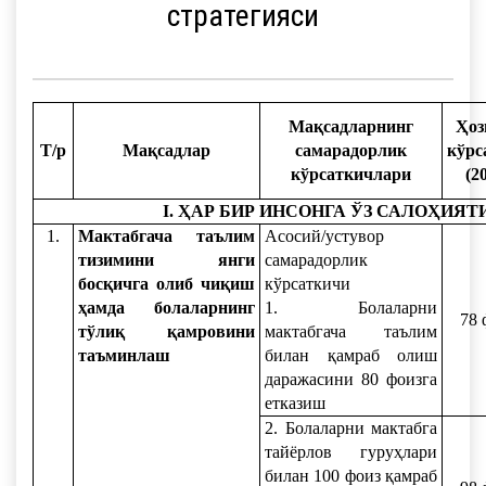
стратегияси
Мақсадларнинг
Ҳоз
Т/р
Мақсадлар
самарадорлик
кўрс
кўрсаткичлари
(2
I. ҲАР БИР ИНСОНГА ЎЗ САЛОҲИ
1.
Мактабгача таълим
Асосий/устувор
тизимини янги
самарадорлик
босқичга олиб чиқиш
кўрсаткичи
ҳамда болаларнинг
1. Болаларни
78 
тўлиқ қамровини
мактабгача таълим
таъминлаш
билан қамраб олиш
даражасини 80 фоизга
етказиш
2. Болаларни мактабга
тайёрлов гуруҳлари
билан 100 фоиз қамраб