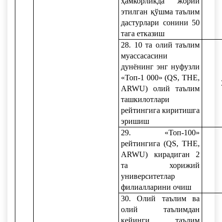
ҳамкорликда жорий
этилган қўшма таълим
дастурлари сонини 50
тага етказиш
28. 10 та олий таълим
муассасасини
дунёнинг энг нуфузли
«Топ-1 000» (QS, TНE,
ARWU) олий таълим
ташкилотлари
рейтингига киритишга
эришиш
29. «Топ-100»
рейтингига (QS, TНE,
ARWU) кирадиган 2
та хорижий
университетлар
филиалларини очиш
30. Олий таълим ва
олий таълимдан
кейинги таълим