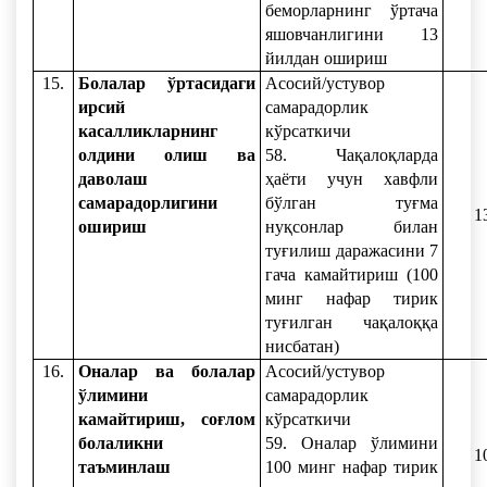
беморларнинг ўртача
яшовчанлигини 13
йилдан ошириш
15.
Болалар ўртасидаги
Асосий/устувор
ирсий
самарадорлик
касалликларнинг
кўрсаткичи
олдини олиш ва
58. Чақалоқларда
даволаш
ҳаёти учун хавфли
самарадорлигини
бўлган туғма
1
ошириш
нуқсонлар билан
туғилиш даражасини 7
гача камайтириш (100
минг нафар тирик
туғилган чақалоққа
нисбатан)
16.
Оналар ва болалар
Асосий/устувор
ўлимини
самарадорлик
камайтириш, соғлом
кўрсаткичи
болаликни
59. Оналар ўлимини
1
таъминлаш
100 минг нафар тирик