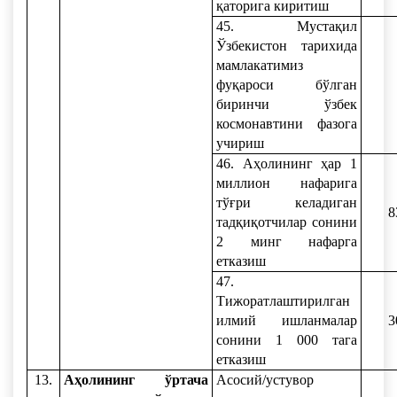
қаторига киритиш
45. Мустақил
Ўзбекистон тарихида
мамлакатимиз
фуқароси бўлган
биринчи ўзбек
космонавтини фазога
учириш
46. Аҳолининг ҳар 1
миллион нафарига
тўғри келадиган
8
тадқиқотчилар сонини
2 минг нафарга
етказиш
47.
Тижоратлаштирилган
илмий ишланмалар
3
сонини 1 000 тага
етказиш
13.
Аҳолининг ўртача
Асосий/устувор