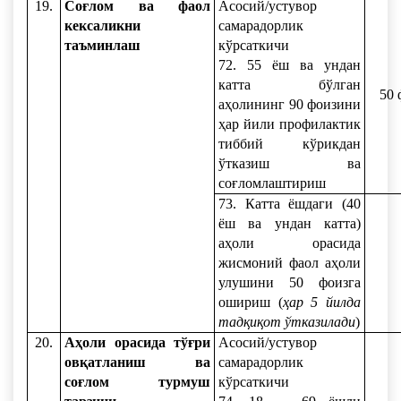
19.
Соғлом ва фаол
Асосий/устувор
кексаликни
самарадорлик
таъминлаш
кўрсаткичи
72. 55 ёш ва ундан
катта бўлган
50 
аҳолининг 90 фоизини
ҳар йили профилактик
тиббий кўрикдан
ўтказиш ва
соғломлаштириш
73. Катта ёшдаги (40
ёш ва ундан катта)
аҳоли орасида
жисмоний фаол аҳоли
улушини 50 фоизга
ошириш (
ҳар 5 йилда
тадқиқот ўтказилади
)
20.
Аҳоли орасида тўғри
Асосий/устувор
овқатланиш ва
самарадорлик
соғлом турмуш
кўрсаткичи