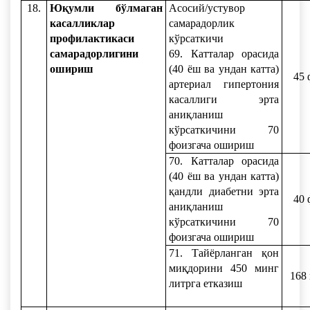
18.
Юқумли бўлмаган
Асосий/устувор
касалликлар
самарадорлик
профилактикаси
кўрсаткичи
самарадорлигини
69. Катталар орасида
ошириш
(40 ёш ва ундан катта)
45 
артериал гипертония
касаллиги эрта
аниқланиш
кўрсаткичини 70
фоизгача ошириш
70. Катталар орасида
(40 ёш ва ундан катта)
қандли диабетни эрта
40 
аниқланиш
кўрсаткичини 70
фоизгача ошириш
71. Тайёрланган қон
миқдорини 450 минг
168
литрга етказиш