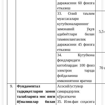
даражасини 60 фоизга
етказиш
33. Олий таълим
муассасалари
кутубхоналарининг
замонавий ўқув
5,5
адабиётлари билан
таъминланганлик
даражасини 45 фоизга
етказиш
34. Кутубхона
фондларидаги
китоблардан 100 фоиз
70 
электрон тарзда
фойдаланиш
имкониятини яратиш
9.
Фундаментал
Асосий/устувор
тадқиқотларни замон
самарадорлик
талабларига мос янги
кўрсаткичи
йўналишлар билан
35. Илм-фан соҳасига