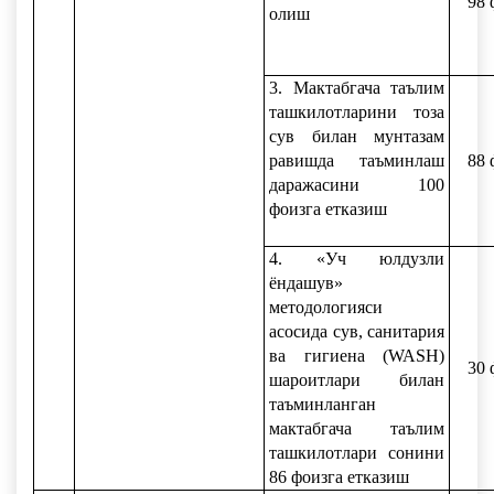
98 
олиш
3. Мактабгача таълим
ташкилотларини тоза
сув билан мунтазам
равишда таъминлаш
88 
даражасини 100
фоизга етказиш
4. «Уч юлдузли
ёндашув»
методологияси
асосида сув, санитария
ва гигиена (WASН)
30 
шароитлари билан
таъминланган
мактабгача таълим
ташкилотлари сонини
86 фоизга етказиш