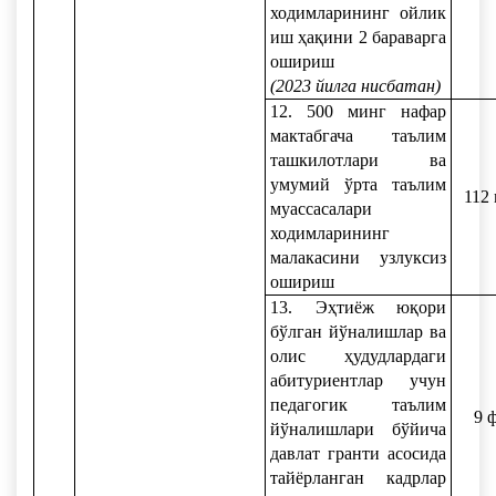
ходимларининг ойлик
иш ҳақини 2 бараварга
ошириш
(2023 йилга нисбатан)
12. 500 минг нафар
мактабгача таълим
ташкилотлари ва
умумий ўрта таълим
112
муассасалари
ходимларининг
малакасини узлуксиз
ошириш
13. Эҳтиёж юқори
бўлган йўналишлар ва
олис ҳудудлардаги
абитуриентлар учун
педагогик таълим
9 
йўналишлари бўйича
давлат гранти асосида
тайёрланган кадрлар