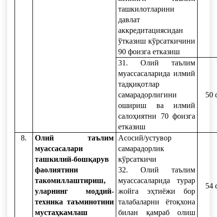
ташкилотларини
давлат
аккредитациясидан
ўтказиш кўрсаткичини
90 фоизга етказиш
31. Олий таълим
муассасаларида илмий
тадқиқотлар
самарадорлигини
50 
ошириш ва илмий
салоҳиятни 70 фоизга
етказиш
8.
Олий таълим
Асосий/устувор
муассасалари
самарадорлик
ташкилий-бошқарув
кўрсаткичи
фаолиятини
32. Олий таълим
такомиллаштириш,
муассасаларида турар
54 
уларнинг моддий-
жойга эҳтиёжи бор
техника таъминотини
талабаларни ётоқхона
мустаҳкамлаш
билан қамраб олиш