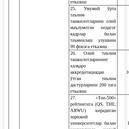
етказиш
25. Умумий ўрта
таълим
ташкилотларини олий
маълумотли педагог
кадрлар билан
таъминлаш улушини
99 фоизга етказиш
26. Олий таълим
ташкилотларининг
халқаро
аккредитациядан
1
ўтган таълим
дастурларини 200 тага
етказиш
27. «Топ-500»
рейтингига (QS, TНE,
ARWU) кирадиган
хорижий
университетлар билан