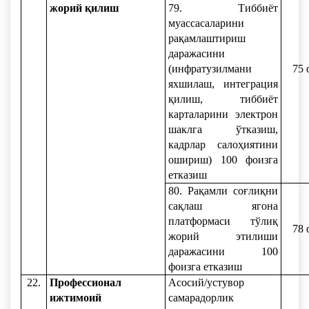
жорий қилиш
79. Тиббиёт
муассасаларини
рақамлаштириш
даражасини
(инфратузилмани
75 
яхшилаш, интеграция
қилиш, тиббиёт
карталарини электрон
шаклга ўтказиш,
кадрлар салоҳиятини
ошириш) 100 фоизга
етказиш
80. Рақамли соғлиқни
сақлаш ягона
платформаси тўлиқ
78 
жорий этилиши
даражасини 100
фоизга етказиш
22.
Профессионал
Асосий/устувор
ижтимоий
самарадорлик