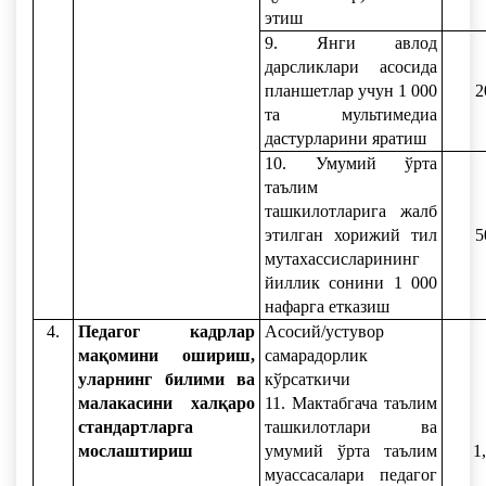
этиш
9. Янги авлод
дарсликлари асосида
планшетлар учун 1 000
2
та мультимедиа
дастурларини яратиш
10. Умумий ўрта
таълим
ташкилотларига жалб
этилган хорижий тил
5
мутахассисларининг
йиллик сонини 1 000
нафарга етказиш
4.
Педагог кадрлар
Асосий/устувор
мақомини ошириш,
самарадорлик
уларнинг билими ва
кўрсаткичи
малакасини халқаро
11. Мактабгача таълим
стандартларга
ташкилотлари ва
мослаштириш
умумий ўрта таълим
1
муассасалари педагог