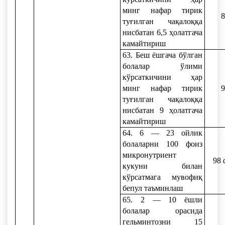
минг нафар тирик
8
туғилган чақалоққа
нисбатан 6,5 ҳолатгача
камайтириш
63. Беш ёшгача бўлган
болалар ўлими
кўрсаткичини ҳар
минг нафар тирик
9
туғилган чақалоққа
нисбатан 9 ҳолатгача
камайтириш
64. 6 — 23 ойлик
болаларни 100 фоиз
микронутриент
98 
кукуни билан
кўрсатмага мувофиқ
бепул таъминлаш
65. 2 — 10 ёшли
болалар орасида
гельминтозни 15