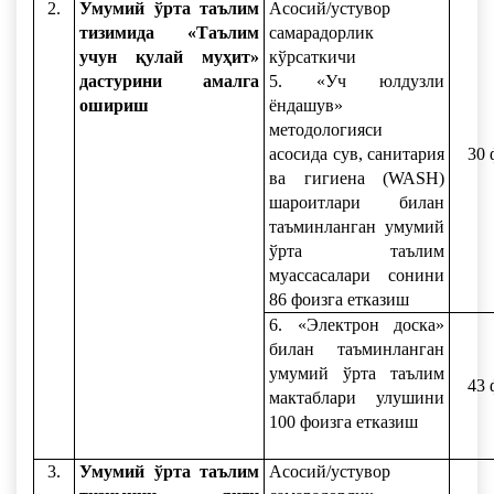
2.
Умумий ўрта таълим
Асосий/устувор
тизимида «Таълим
самарадорлик
учун қулай муҳит»
кўрсаткичи
дастурини амалга
5. «Уч юлдузли
ошириш
ёндашув»
методологияси
асосида сув, санитария
30 
ва гигиена (WASН)
шароитлари билан
таъминланган умумий
ўрта таълим
муассасалари сонини
86 фоизга етказиш
6. «Электрон доска»
билан таъминланган
умумий ўрта таълим
43 
мактаблари улушини
100 фоизга етказиш
3.
Умумий ўрта таълим
Асосий/устувор