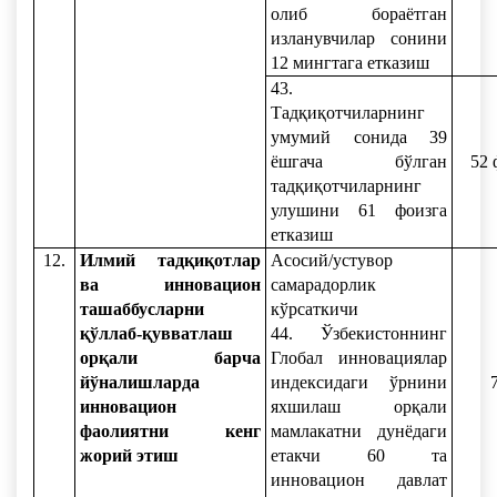
олиб бораётган
изланувчилар сонини
12 мингтага етказиш
43.
Тадқиқотчиларнинг
умумий сонида 39
ёшгача бўлган
52 
тадқиқотчиларнинг
улушини 61 фоизга
етказиш
12.
Илмий тадқиқотлар
Асосий/устувор
ва инновацион
самарадорлик
ташаббусларни
кўрсаткичи
қўллаб-қувватлаш
44. Ўзбекистоннинг
орқали барча
Глобал инновациялар
йўналишларда
индексидаги ўрнини
инновацион
яхшилаш орқали
фаолиятни кенг
мамлакатни дунёдаги
жорий этиш
етакчи 60 та
инновацион давлат