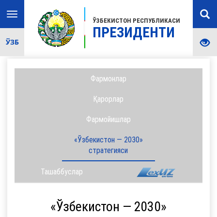
Toggle
ЎЗБЕКИСТОН РЕСПУБЛИКАСИ
navigation
ПРЕЗИДЕНТИ
ЎЗБ
Фармонлар
Қарорлар
Фармойишлар
«Ўзбекистон — 2030»
стратегияси
Ташаббуслар
«Ўзбекистон — 2030»