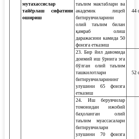
мутахассислар
таълим мактаблари ва
тайёрлаш сифатини
академик лицей
44 
ошириш
битирувчиларини
олий таълим билан
қамраб олиш
даражасини камида 50
фоизга етказиш
23. Бир йил давомида
доимий иш ўрнига эга
бўлган олий таълим
ташкилотлари
52 
битирувчиларининг
улушини 65 фоизга
етказиш
24. Иш берувчилар
томонидан ижобий
баҳоланган олий
таълим муассасалари
битирувчилари
улушини 70 фоизга