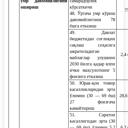
умр давомийлигини
самарадорлик
ошириш
кўрсаткичи
7
48. Ўртача умр кўриш
давомийлигини 78
ёшга етказиш
49. Давлат
бюджетидан соғлиқни
сақлаш соҳасига
ажратиладиган
2,4
маблағлар улушини
2030 йилга қадар ялпи
ички маҳсулотнинг 5
фоизига етказиш
50. Юрак-қон томир
касалликларидан эрта
ўлимни (30 — 69 ёш)
28,6
27 фоизгача
камайтириш
51. Саратон
касаллигидан эрта (30
— 69 ёш) ўлимни 5,2
6,2