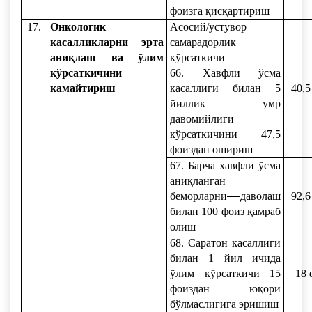
фоизга қисқартириш
17.
Онкологик
Асосий/устувор
касалликларни эрта
самарадорлик
аниқлаш ва ўлим
кўрсаткичи
кўрсаткичини
66. Хавфли ўсма
камайтириш
касаллиги билан 5
40,5
йиллик умр
давомийлиги
кўрсаткичини 47,5
фоиздан ошириш
67. Барча хавфли ўсма
аниқланган
беморларни
даволаш
92,6
билан 100 фоиз қамраб
олиш
68. Саратон касаллиги
билан 1 йил ичида
ўлим кўрсаткичи 15
18 
фоиздан юқори
бўлмаслигига эришиш