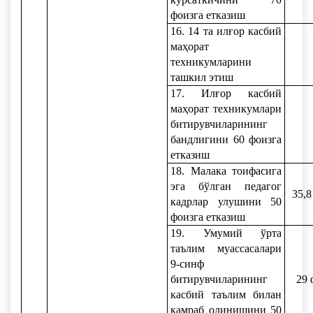
фоизга етказиш
16. 14 та илғор касбий
маҳорат
техникумларини
ташкил этиш
17. Илғор касбий
маҳорат техникумлари
битирувчиларининг
бандлигини 60 фоизга
етказиш
18. Малака тоифасига
эга бўлган педагог
35,8
кадрлар улушини 50
фоизга етказиш
19. Умумий ўрта
таълим муассасалари
9-синф
битирувчиларининг
29 
касбий таълим билан
қамраб олинишини 50