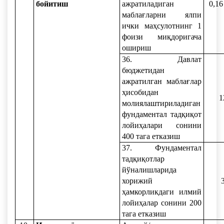
бойитиш
ажратиладиган
0,16
маблағларни ялпи
ички маҳсулотнинг 1
фоизи миқдоригача
ошириш
36. Давлат
бюджетидан
ажратилган маблағлар
ҳисобидан
1
молиялаштириладиган
фундаментал тадқиқот
лойиҳалари сонини
400 тага етказиш
37. Фундаментал
тадқиқотлар
йўналишларида
хорижий
ҳамкорликдаги илмий
лойиҳалар сонини 200
тага етказиш