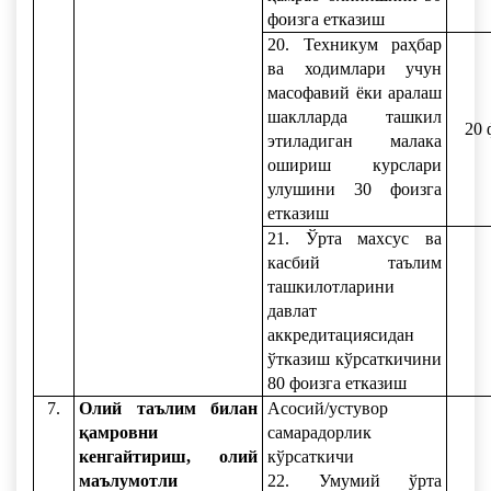
фоизга етказиш
20. Техникум раҳбар
ва ходимлари учун
масофавий ёки аралаш
шаклларда ташкил
20 
этиладиган малака
ошириш курслари
улушини 30 фоизга
етказиш
21. Ўрта махсус ва
касбий таълим
ташкилотларини
давлат
аккредитациясидан
ўтказиш кўрсаткичини
80 фоизга етказиш
7.
Олий таълим билан
Асосий/устувор
қамровни
самарадорлик
кенгайтириш, олий
кўрсаткичи
маълумотли
22. Умумий ўрта