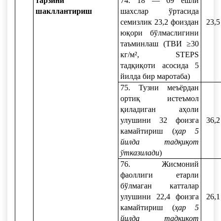
тарзини
74. 18 — 69 ёшли
шакллантириш
шахслар ўртасида
семизлик 23,2 фоиздан
23,5
юқори бўлмаслигини
таъминлаш (ТВИ ≥30
кг/м², STEPS
тадқиқоти асосида 5
йилда бир маротаба)
75. Тузни меъёрдан
ортиқ истеъмол
қиладиган аҳоли
улушини 32 фоизга
36,2
камайтириш (
ҳар 5
йилда тадқиқот
ўтказилади
)
76. Жисмоний
фаоллиги етарли
бўлмаган катталар
улушини 22,4 фоизга
26,1
камайтириш (
ҳар 5
йилда тадқиқот