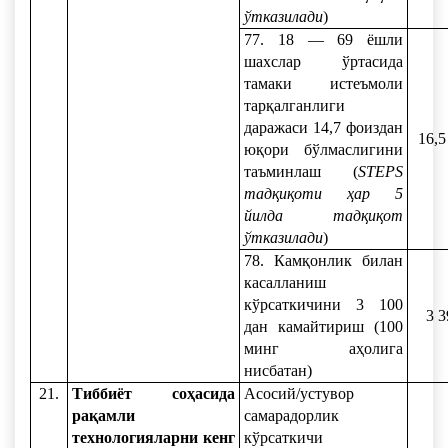
ўтказилади
)
77. 18 — 69 ёшли
шахслар ўртасида
тамаки истеъмоли
тарқалганлиги
даражаси 14,7 фоиздан
16,5
юқори бўлмаслигини
таъминлаш (
STEPS
тадқиқоти ҳар 5
йилда тадқиқот
ўтказилади
)
78. Камқонлик билан
касалланиш
кўрсаткичини 3 100
3 3
дан камайтириш (100
минг аҳолига
нисбатан)
21.
Тиббиёт соҳасида
Асосий/устувор
рақамли
самарадорлик
технологияларни кенг
кўрсаткичи