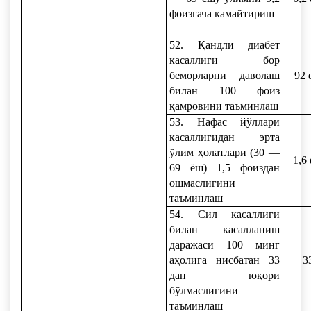
фоизгача камайтириш
52. Қандли диабет
касаллиги бор
беморларни даволаш
92 
билан 100 фоиз
қамровини таъминлаш
53. Нафас йўллари
касаллигидан эрта
ўлим ҳолатлари (30 —
1,6
69 ёш) 1,5 фоиздан
ошмаслигини
таъминлаш
54. Сил касаллиги
билан касалланиш
даражаси 100 минг
аҳолига нисбатан 33
3
дан юқори
бўлмаслигини
таъминлаш