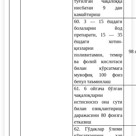
туғилган чақалоққа
нисбатан 9 дан
камайтириш
60. 3 — 15 ёшдаги
болаларни йод
препарати, 15 — 35
ёшдаги хотин-
қизларни
98 
поливитамин, темир
ва фолий кислотаси
билан кўрсатмага
мувофиқ 100 фоиз
бепул таъминлаш
61. 6 ойгача бўлган
чақалоқларни
истисносиз она сути
билан озиқлантириш
даражасини 80 фоизга
етказиш
62. Гўдаклар ўлими
кўрсаткичини ҳар