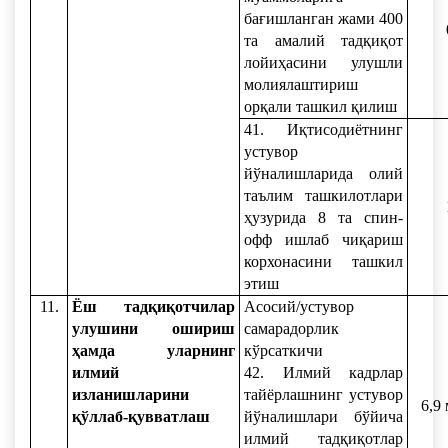
бағишланган жами 400
та амалий тадқиқот
лойиҳасини улушли
молиялаштириш
орқали ташкил қилиш
41. Иқтисодиётнинг
устувор
йўналишларида олий
таълим ташкилотлари
ҳузурида 8 та спин-
офф ишлаб чиқариш
корхонасини ташкил
этиш
11.
Ёш тадқиқотчилар
Асосий/устувор
улушини ошириш
самарадорлик
ҳамда уларнинг
кўрсаткичи
илмий
42. Илмий кадрлар
изланишларини
тайёрлашнинг устувор
6,9
қўллаб-қувватлаш
йўналишлари бўйича
илмий тадқиқотлар