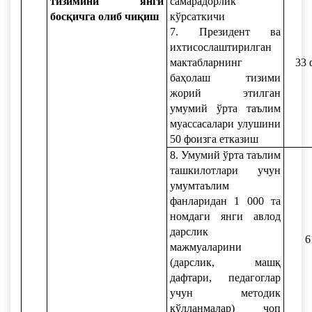
тизимини янги
самарадорлик
босқичга олиб чиқиш
кўрсаткичи
7. Президент ва
ихтисослаштирилган
мактабларнинг
33 
баҳолаш тизими
жорий этилган
умумий ўрта таълим
муассасалари улушини
50 фоизга етказиш
8. Умумий ўрта таълим
ташкилотлари учун
умумтаълим
фанларидан 1 000 та
номдаги янги авлод
дарслик
6
мажмуаларини
(дарслик, машқ
дафтари, педагоглар
учун методик
қўлланмалар) чоп