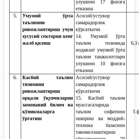
улушини 17 фоизга
етказиш
5.
Умумий ўрта
Асосий/устувор
таълимни
самарадорлик
ривожлантириш учун
кўрсаткичи
хусусий секторни кенг
14. Умумий ўрта
жалб қилиш
таълим тизимида
6,3
нодавлат умумий ўрта
таълим ташкилотлари
улушини 10 фоизга
етказиш
6.
Касбий таълим
Асосий/устувор
тизимини
самарадорлик
ривожлантириш
кўрсаткичи
орқали ўқувчиларни
15. Касбий таълим
замонавий билим ва
муассасаларида
кўникмаларга
таълим сифатини
5 
ўргатиш
ошириш ва моддий-
техника базасини
такомиллаштириш
кўрсаткичини 70