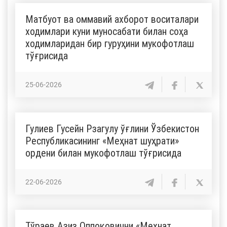
Матбуот ва оммавий ахборот воситалари
ходимлари куни муносабати билан соҳа
ходимларидан бир гуруҳини мукофотлаш
тўғрисида
25-06-2026
Гулиев Гусейн Рзагулу ўғлини Ўзбекистон
Республикасининг «Меҳнат шуҳрати»
ордени билан мукофотлаш тўғрисида
22-06-2026
Тўраев Азиз Оппоқовични «Меҳнат