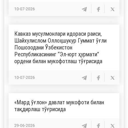
10-07-2026
Кавказ мусулмонлари идораси раиси,
Шайхулислом Оллоҳшукур Гуммат ўғли
Пошозодани Ўзбекистон
Республикасининг “Эл-юрт ҳурмати”
ордени билан мукофотлаш тўғрисида
10-07-2026
«Мард ўғлон» давлат мукофоти билан
тақдирлаш тўғрисида
29-06-2026