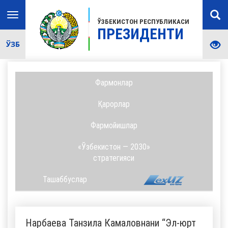
Toggle
ЎЗБЕКИСТОН РЕСПУБЛИКАСИ
navigation
ПРЕЗИДЕНТИ
ЎЗБ
Фармонлар
Қарорлар
Фармойишлар
«Ўзбекистон — 2030»
стратегияси
Ташаббуслар
Нарбаева Танзила Камаловнани “Эл-юрт