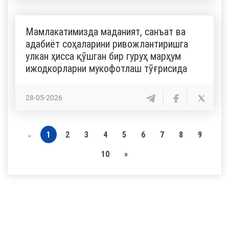
Мамлакатимизда маданият, санъат ва
адабиёт соҳаларини ривожлантиришга
улкан ҳисса қўшган бир гуруҳ марҳум
ижодкорларни мукофотлаш тўғрисида
28-05-2026
1
2
3
4
5
6
7
8
9
«
10
»