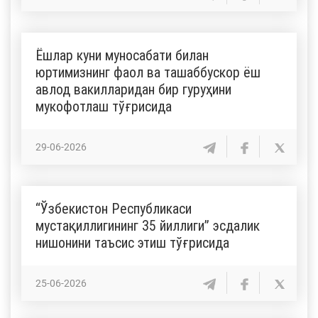
Ёшлар куни муносабати билан
юртимизнинг фаол ва ташаббускор ёш
авлод вакилларидан бир гуруҳини
мукофотлаш тўғрисида
29-06-2026
“Ўзбекистон Республикаси
мустақиллигининг 35 йиллиги” эсдалик
нишонини таъсис этиш тўғрисида
25-06-2026