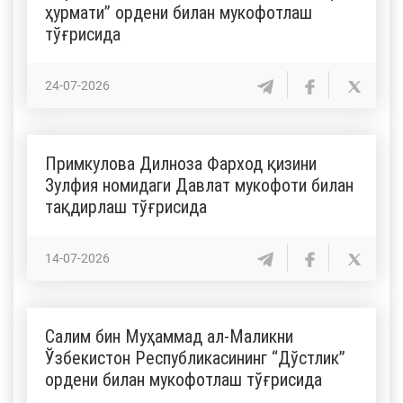
ҳурмати” ордени билан мукофотлаш
тўғрисида
24-07-2026
Примкулова Дилноза Фарход қизини
Зулфия номидаги Давлат мукофоти билан
тақдирлаш тўғрисида
14-07-2026
Салим бин Муҳаммад ал-Маликни
Ўзбекистон Республикасининг “Дўстлик”
ордени билан мукофотлаш тўғрисида