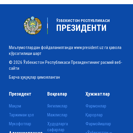
ЎЗБЕКИСТОН РЕСПУБЛИКАСИ
ПРЕЗИДЕНТИ
Маълумотлардан фойдаланилганда www.president.uz га ҳавола
кўрсатилиши шарт
© 2026 Ўзбекистон Республикаси Президентининг расмий веб-
сайти
Барча ҳуқуқлар ҳимояланган
Президент
Воқеалар
Ҳужжатлар
Мақом
Янгиликлар
Фармонлар
Таржимаи ҳол
Мажлислар
Қарорлар
Мукофотлар
Ҳудудларга
Фармойишлар
сафарлар
Администрация
«Ўзбекистон —