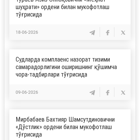
шуҳрати» ордени билан мукофотлаш
тўғрисида
18-06-2026
Судларда комплаенс назорат тизими
самарадорлигини оширишнинг қўшимча
чора-тадбирлари тўғрисида
09-06-2026
Мирбабаев Бахтияр Шамсутдиновични
«Дўстлик» ордени билан мукофотлаш
тўғрисида