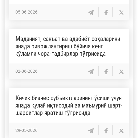
05-06-2026
Маданият, санъат ва адабиёт соҳаларини
янада ривожлантириш бўйича кенг
кўламли чора-тадбирлар тўғрисида
02-06-2026
Кичик бизнес субъектларининг ўсиши учун
янада қулай иқтисодий ва маъмурий шарт-
шароитлар яратиш тўғрисида
29-05-2026