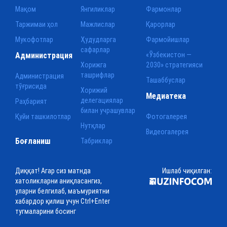
Мақом
Янгиликлар
Фармонлар
Таржимаи ҳол
Мажлислар
Қарорлар
Мукофотлар
Ҳудудларга
Фармойишлар
сафарлар
Администрация
«Ўзбекистон —
Хорижга
2030» стратегияси
ташрифлар
Администрация
Ташаббуслар
тўғрисида
Хорижий
Медиатека
делегациялар
Раҳбарият
билан учрашувлар
Қуйи ташкилотлар
Фотогалерея
Нутқлар
Видеогалерея
Боғланиш
Табриклар
Диққат! Агар сиз матнда
Ишлаб чиқилган:
хатоликларни аниқласангиз,
уларни белгилаб, маъмуриятни
хабардор қилиш учун Ctrl+Enter
тугмаларини босинг