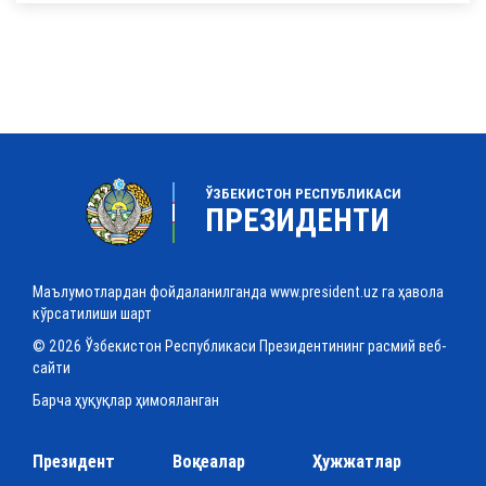
ЎЗБЕКИСТОН РЕСПУБЛИКАСИ
ПРЕЗИДЕНТИ
Маълумотлардан фойдаланилганда www.president.uz га ҳавола
кўрсатилиши шарт
© 2026 Ўзбекистон Республикаси Президентининг расмий веб-
сайти
Барча ҳуқуқлар ҳимояланган
Президент
Воқеалар
Ҳужжатлар