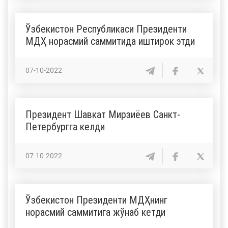
Ўзбекистон Республикаси Президенти
МДҲ норасмий саммитида иштирок этди
07-10-2022
Президент Шавкат Мирзиёев Санкт-
Петербургга келди
07-10-2022
Ўзбекистон Президенти МДҲнинг
норасмий саммитига жўнаб кетди