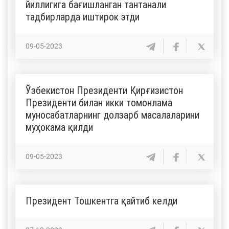
йиллигига бағишланган тантанали
тадбирларда иштирок этди
09-05-2023
Ўзбекистон Президенти Қирғизистон
Президенти билан икки томонлама
муносабатларнинг долзарб масалаларини
муҳокама қилди
09-05-2023
Президент Тошкентга қайтиб келди