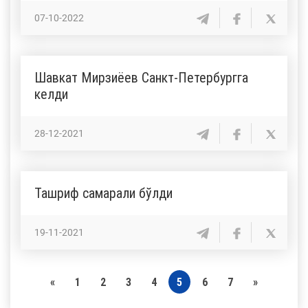
07-10-2022
Шавкат Мирзиёев Санкт-Петербургга
келди
28-12-2021
Ташриф самарали бўлди
19-11-2021
«
1
2
3
4
5
6
7
»