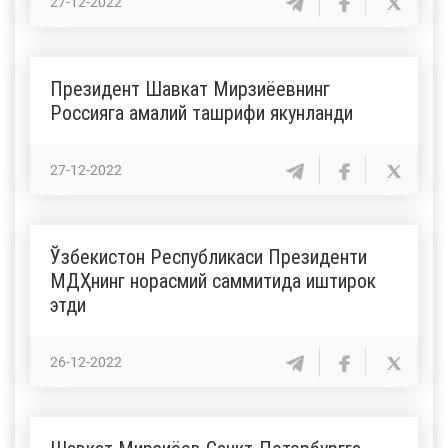
27-12-2022
Президент Шавкат Мирзиёевнинг
Россияга амалий ташрифи якунланди
27-12-2022
Ўзбекистон Республикаси Президенти
МДҲнинг норасмий саммитида иштирок
этди
26-12-2022