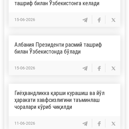
ташриф билан Ўзбекистонга келади
15-06-2026
Албания Президенти расмий ташриф
билан Ўзбекистонда бўлади
15-06-2026
Гиёҳвандликка қарши курашиш ва йўл
ҳаракати хавфсизлигини таъминлаш
чоралари кўриб чиқилди
11-06-2026