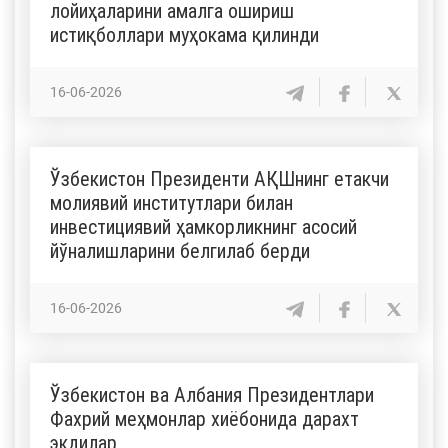
лойиҳаларини амалга ошириш
истиқболлари муҳокама қилинди
16-06-2026
Ўзбекистон Президенти АҚШнинг етакчи
молиявий институтлари билан
инвестициявий ҳамкорликнинг асосий
йўналишларини белгилаб берди
16-06-2026
Ўзбекистон ва Албания Президентлари
Фахрий меҳмонлар хиёбонида дарахт
экдилар