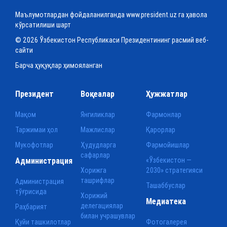
Маълумотлардан фойдаланилганда www.president.uz га ҳавола
кўрсатилиши шарт
© 2026 Ўзбекистон Республикаси Президентининг расмий веб-
сайти
Барча ҳуқуқлар ҳимояланган
Президент
Воқеалар
Ҳужжатлар
Мақом
Янгиликлар
Фармонлар
Таржимаи ҳол
Мажлислар
Қарорлар
Мукофотлар
Ҳудудларга
Фармойишлар
сафарлар
Администрация
«Ўзбекистон —
Хорижга
2030» стратегияси
ташрифлар
Администрация
Ташаббуслар
тўғрисида
Хорижий
Медиатека
делегациялар
Раҳбарият
билан учрашувлар
Қуйи ташкилотлар
Фотогалерея