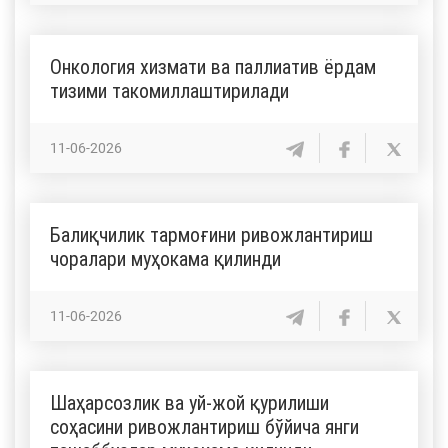
Онкология хизмати ва паллиатив ёрдам
тизими такомиллаштирилади
11-06-2026
Балиқчилик тармоғини ривожлантириш
чоралари муҳокама қилинди
11-06-2026
Шаҳарсозлик ва уй-жой қурилиши
соҳасини ривожлантириш бўйича янги