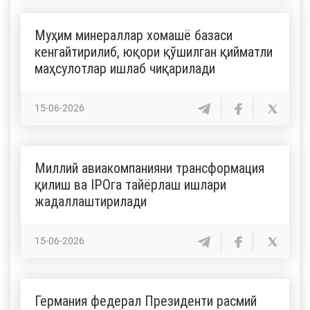
Муҳим минераллар хомашё базаси
кенгайтирилиб, юқори қўшилган қийматли
маҳсулотлар ишлаб чиқарилади
15-06-2026
Миллий авиакомпанияни трансформация
қилиш ва IPOга тайёрлаш ишлари
жадаллаштирилади
15-06-2026
Германия федерал Президенти расмий