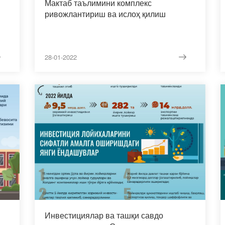
Мактаб таълимини комплекс
ривожлантириш ва ислоҳ қилиш
28-01-2022
Инвестициялар ва ташқи савдо