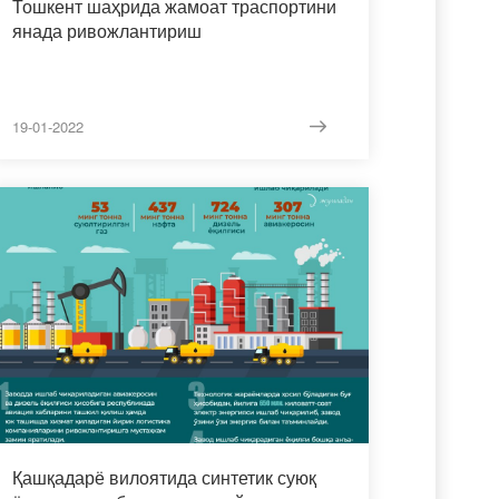
Тошкент шаҳрида жамоат траспортини
янада ривожлантириш
19-01-2022
Қашқадарё вилоятида синтетик суюқ