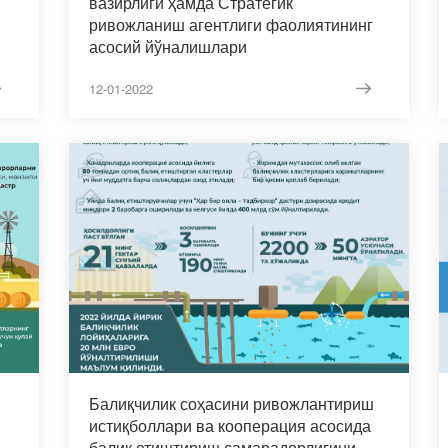
вазирлиги ҳамда Стратегик
ривожланиш агентлиги фаолиятининг
асосий йўналишлари
12-01-2022
Балиқчилик соҳасини ривожлантириш
истиқболлари ва кооперация асосида
балиқ етиштириш самарадорлигини