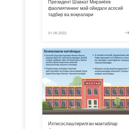
Президент Шавкат Мирзиёев
фаолиятининг май ойидаги асосий
тадбир ва воқеалари
01-06-2022
Ихтисослаштирилган мактаблар