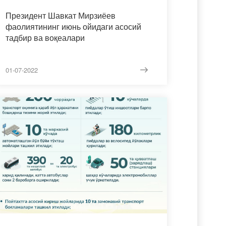
Президент Шавкат Мирзиёев
фаолиятининг июнь ойидаги асосий
тадбир ва воқеалари
01-07-2022