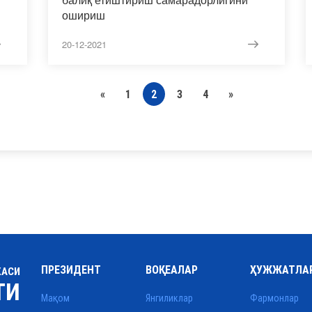
ошириш
20-12-2021
«
1
2
3
4
»
ПРЕЗИДЕНТ
ВОҚЕАЛАР
ҲУЖЖАТЛА
КАСИ
ТИ
Мақом
Янгиликлар
Фармонлар