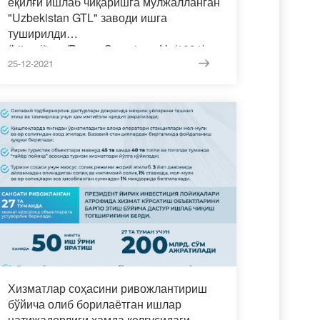
ёқилғи ишлаб чиқаришга мўлжалланган
"Uzbekistan GTL" заводи ишга
туширилди
(https://t.me/Press_Secretary_Uz/1091).
25-12-2021
Хизматлар соҳасини ривожлантириш
бўйича олиб борилаётган ишлар
натижадорлиги ҳамда келгусидаги