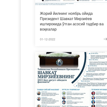
Жорий йилнинг ноябрь ойида
Президент Шавкат Мирзиёев
иштирокида ўтган асосий тадбир ва
воқеалар
01-12-2022