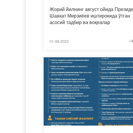
Жорий йилнинг август ойида Презид
Шавкат Мирзиёев иштирокида ўтган
асосий тадбир ва воқеалар
01-09-2022