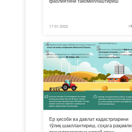
фаолиятини такомиллаштириш
17-01-2022
Ер ҳисоби ва давлат кадастрларини
тўлиқ шакллантириш, соҳага рақамли
технологияларни жорий этиш