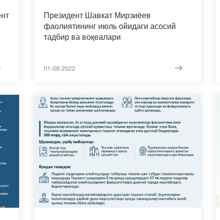
ент
Президент Шавкат Мирзиёев
фаолиятининг июль ойидаги асосий
тадбир ва воқеалари
01-08-2022