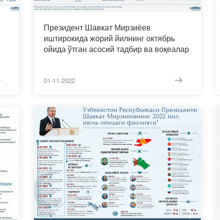
Президент Шавкат Мирзиёев
иштирокида жорий йилнинг октябрь
ойида ўтган асосий тадбир ва воқеалар
01-11-2022