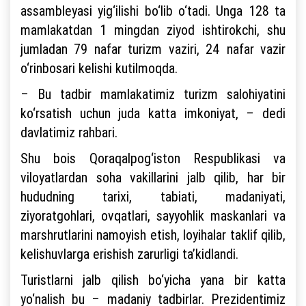
assambleyasi yig‘ilishi bo‘lib o‘tadi. Unga 128 ta
mamlakatdan 1 mingdan ziyod ishtirokchi, shu
jumladan 79 nafar turizm vaziri, 24 nafar vazir
o‘rinbosari kelishi kutilmoqda.
– Bu tadbir mamlakatimiz turizm salohiyatini
ko‘rsatish uchun juda katta imkoniyat, – dedi
davlatimiz rahbari.
Shu bois Qoraqalpog‘iston Respublikasi va
viloyatlardan soha vakillarini jalb qilib, har bir
hududning tarixi, tabiati, madaniyati,
ziyoratgohlari, ovqatlari, sayyohlik maskanlari va
marshrutlarini namoyish etish, loyihalar taklif qilib,
kelishuvlarga erishish zarurligi ta’kidlandi.
Turistlarni jalb qilish bo‘yicha yana bir katta
yo‘nalish bu – madaniy tadbirlar. Prezidentimiz