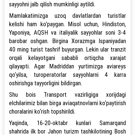
sayyohni jalb qilish mumkinligi aytildi.
Mamlakatimizga uzoq davlatlardan turistlar
kelishi ham ko‘paygan. Misol uchun, Hindiston,
Yaponiya, AQSH va italiyalik sayyohlar soni 3-4
barobar oshgan. Birgina Xorazmga Ispaniyadan
40 ming turist tashrif buyurgan. Lekin ular tranzit
orqali kelayotgani sababli ortiqcha xarajat
qilayapti. Agar Madriddan yurtimizga aviareys
qo‘yilsa, turoperatorlar sayyohlarni 4 karra
oshirishga tayyorligini bildirgan.
Shu bois Transport vazirligiga xorijdagi
elchilarimiz bilan birga aviaqatnovlarni ko‘paytirish
choralarini ko‘rish topshirildi.
Yaqinda, 16-20-oktabr kunlari Samarqand
shahrida ilk bor Jahon turizm tashkilotining Bosh