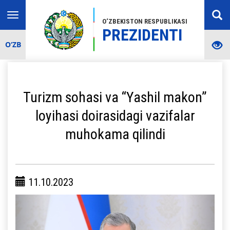
Toggle
O‘ZBEKISTON RESPUBLIKASI
navigation
PREZIDENTI
O‘ZB
Turizm sohasi va “Yashil makon”
loyihasi doirasidagi vazifalar
muhokama qilindi
11.10.2023