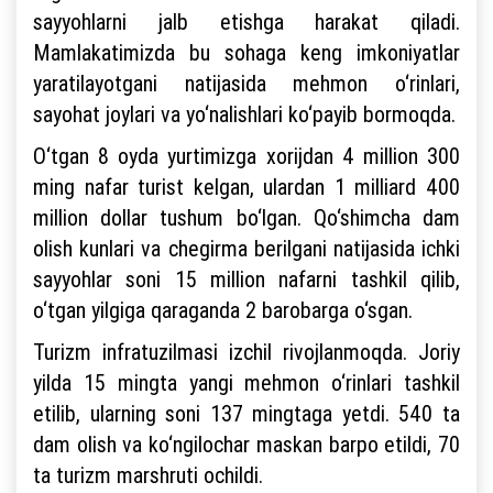
sayyohlarni jalb etishga harakat qiladi.
Mamlakatimizda bu sohaga keng imkoniyatlar
yaratilayotgani natijasida mehmon o‘rinlari,
sayohat joylari va yo‘nalishlari ko‘payib bormoqda.
O‘tgan 8 oyda yurtimizga xorijdan 4 million 300
ming nafar turist kelgan, ulardan 1 milliard 400
million dollar tushum bo‘lgan. Qo‘shimcha dam
olish kunlari va chegirma berilgani natijasida ichki
sayyohlar soni 15 million nafarni tashkil qilib,
o‘tgan yilgiga qaraganda 2 barobarga o‘sgan.
Turizm infratuzilmasi izchil rivojlanmoqda. Joriy
yilda 15 mingta yangi mehmon o‘rinlari tashkil
etilib, ularning soni 137 mingtaga yetdi. 540 ta
dam olish va ko‘ngilochar maskan barpo etildi, 70
ta turizm marshruti ochildi.