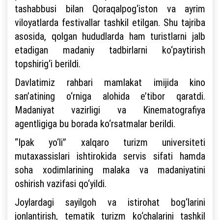
tashabbusi bilan Qoraqalpog‘iston va ayrim
viloyatlarda festivallar tashkil etilgan. Shu tajriba
asosida, qolgan hududlarda ham turistlarni jalb
etadigan madaniy tadbirlarni ko‘paytirish
topshirig‘i berildi.
Davlatimiz rahbari mamlakat imijida kino
san’atining o‘rniga alohida e’tibor qaratdi.
Madaniyat vazirligi va Kinematografiya
agentligiga bu borada ko‘rsatmalar berildi.
“Ipak yo‘li” xalqaro turizm universiteti
mutaxassislari ishtirokida servis sifati hamda
soha xodimlarining malaka va madaniyatini
oshirish vazifasi qo‘yildi.
Joylardagi sayilgoh va istirohat bog‘larini
jonlantirish, tematik turizm ko‘chalarini tashkil