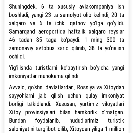
Shuningdek, 6 ta xususiy aviakompaniya ish
boshladi, yangi 23 ta samolyot olib kelindi, 20 ta
xalqaro va 6 ta ichki qatnov yo‘lga qo‘yildi.
Samarqand aeroportida haftalik xalqaro reyslar
46 tadan 85 taga ko‘paydi. 1 ming 300 ta
zamonaviy avtobus xarid qilinib, 38 ta yo‘nalish
ochildi.
Yig‘ilishda turistlarni ko‘paytirish bo‘yicha yangi
imkoniyatlar muhokama qilindi.
Avvalo, qo‘shni davlatlardan, Rossiya va Xitoydan
sayyohlarni jalb qilish uchun qulay imkoniyat
borligi ta’kidlandi. Xususan, yurtimiz viloyatlari
Xitoy provinsiyalari bilan hamkorlik o‘rnatgan.
Bundan foydalanib, hududlarimiz turistik
salohiyatini targ‘ibot qilib, Xitoydan yiliga 1 million