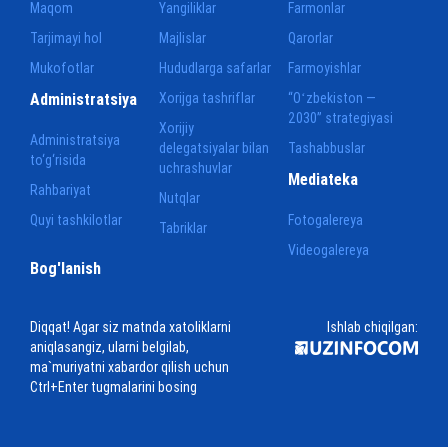
Maqom
Yangiliklar
Farmonlar
Tarjimayi hol
Majlislar
Qarorlar
Mukofotlar
Hududlarga safarlar
Farmoyishlar
Administratsiya
Xorijga tashriflar
“Oʻzbekiston —
2030” strategiyasi
Xorijiy
Administratsiya
delegatsiyalar bilan
Tashabbuslar
to‘g‘risida
uchrashuvlar
Mediateka
Rahbariyat
Nutqlar
Quyi tashkilotlar
Fotogalereya
Tabriklar
Videogalereya
Bog'lanish
Diqqat! Agar siz matnda xatoliklarni
Ishlab chiqilgan:
aniqlasangiz, ularni belgilab,
ma`muriyatni xabardor qilish uchun
Ctrl+Enter tugmalarini bosing