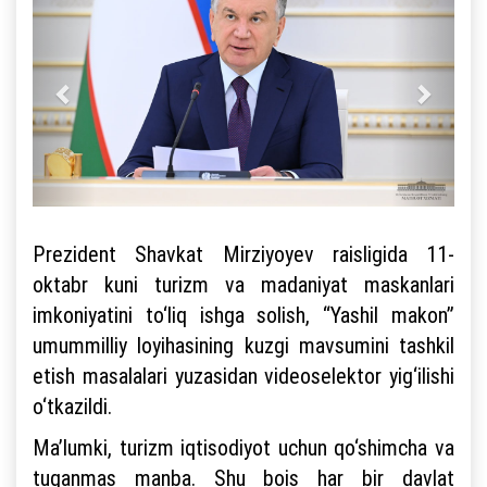
Prezident Shavkat Mirziyoyev raisligida 11-
oktabr kuni turizm va madaniyat maskanlari
imkoniyatini to‘liq ishga solish, “Yashil makon”
umummilliy loyihasining kuzgi mavsumini tashkil
etish masalalari yuzasidan videoselektor yig‘ilishi
o‘tkazildi.
Ma’lumki, turizm iqtisodiyot uchun qo‘shimcha va
tuganmas manba. Shu bois har bir davlat