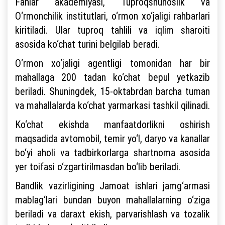
Fanlar akademiyasi, Tuproqshunoslik va
O‘rmonchilik institutlari, o‘rmon xo‘jaligi rahbarlari
kiritiladi. Ular tuproq tahlili va iqlim sharoiti
asosida ko‘chat turini belgilab beradi.
O‘rmon xo‘jaligi agentligi tomonidan har bir
mahallaga 200 tadan ko‘chat bepul yetkazib
beriladi. Shuningdek, 15-oktabrdan barcha tuman
va mahallalarda ko‘chat yarmarkasi tashkil qilinadi.
Ko‘chat ekishda manfaatdorlikni oshirish
maqsadida avtomobil, temir yo‘l, daryo va kanallar
bo‘yi aholi va tadbirkorlarga shartnoma asosida
yer toifasi o‘zgartirilmasdan bo‘lib beriladi.
Bandlik vazirligining Jamoat ishlari jamg‘armasi
mablag‘lari bundan buyon mahallalarning o‘ziga
beriladi va daraxt ekish, parvarishlash va tozalik