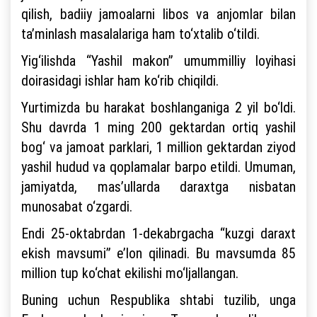
qilish, badiiy jamoalarni libos va anjomlar bilan
ta’minlash masalalariga ham to‘xtalib o‘tildi.
Yig‘ilishda “Yashil makon” umummilliy loyihasi
doirasidagi ishlar ham ko‘rib chiqildi.
Yurtimizda bu harakat boshlanganiga 2 yil bo‘ldi.
Shu davrda 1 ming 200 gektardan ortiq yashil
bog‘ va jamoat parklari, 1 million gektardan ziyod
yashil hudud va qoplamalar barpo etildi. Umuman,
jamiyatda, mas’ullarda daraxtga nisbatan
munosabat o‘zgardi.
Endi 25-oktabrdan 1-dekabrgacha “kuzgi daraxt
ekish mavsumi” e’lon qilinadi. Bu mavsumda 85
million tup ko‘chat ekilishi mo‘ljallangan.
Buning uchun Respublika shtabi tuzilib, unga