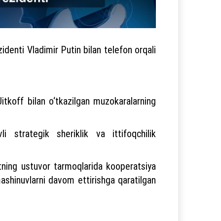
denti Vladimir Putin bilan telefon orqali
tkoff bilan o‘tkazilgan muzokaralarning
 strategik sheriklik va ittifoqchilik
yotning ustuvor tarmoqlarida kooperatsiya
lmashinuvlarni davom ettirishga qaratilgan