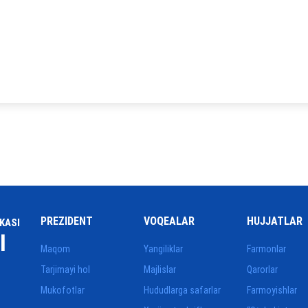
PREZIDENT
VOQEALAR
HUJJATLAR
KASI
I
Maqom
Yangiliklar
Farmonlar
Tarjimayi hol
Majlislar
Qarorlar
Mukofotlar
Hududlarga safarlar
Farmoyishlar