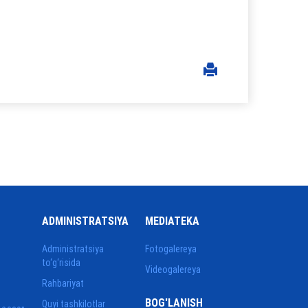
ADMINISTRATSIYA
MEDIATEKA
Administratsiya
Fotogalereya
to‘g‘risida
Videogalereya
Rahbariyat
BOG'LANISH
Quyi tashkilotlar