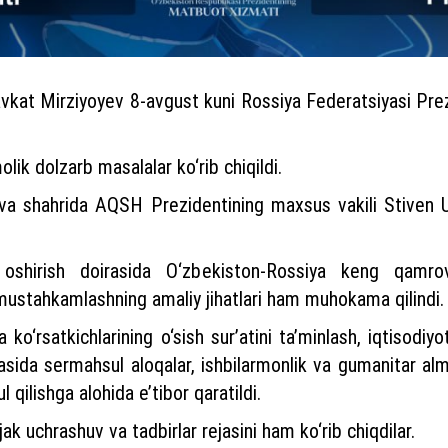
kat Mirziyoyev 8-avgust kuni Rossiya Federatsiyasi Prezi
ik dolzarb masalalar ko‘rib chiqildi.
a shahrida AQSH Prezidentining maxsus vakili Stiven Ui
 oshirish doirasida O‘zbekiston-Rossiya keng qamrovli
 mustahkamlashning amaliy jihatlari ham muhokama qilindi.
a ko‘rsatkichlarining o‘sish sur’atini ta’minlash, iqtisodi
rajasida sermahsul aloqalar, ishbilarmonlik va gumanitar a
 qilishga alohida e’tibor qaratildi.
ak uchrashuv va tadbirlar rejasini ham ko‘rib chiqdilar.