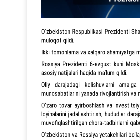
O‘zbekiston Respublikasi Prezidenti Shav
muloqot qildi.
Ikki tomonlama va xalqaro ahamiyatga mol
Rossiya Prezidenti 6-avgust kuni Moskv
asosiy natijalari haqida ma’lum qildi.
Oliy darajadagi kelishuvlarni amalga
munosabatlarini yanada rivojlantirish va
O‘zaro tovar ayirboshlash va investitsiy
loyihalarini jadallashtirish, hududlar da
muvofiqlashtirilgan chora-tadbirlarni qabul
O‘zbekiston va Rossiya yetakchilari bo‘laj