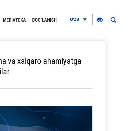
O‘ZB
MEDIATEKA
BOG'LANISH
ama va xalqaro ahamiyatga
lar