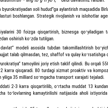
 byurokratiyadan xoli hudud”ga aylantirish maqsadida Birl
sturi boshlangan. Strategik rivojlanish va islohotlar agent
iyalarini 30 foizga qisqartirish, biznesga qoʻyiladigan t
zdan oshirish koʻzda tutilgan.
davlat” modeli asosida tubdan takomillashtirish boʻyicha
hujjat talab qilmasdan, tez, shaffof va qulay koʻrsatishga q
okratiya” tamoyilini joriy etish taklif qilindi. Bu orqali 
i 2 karra qisqaradi. 80 turdagi xizmat proaktiv va kompozi
n yiliga 35 milliard soʻmgacha transport xarajati tejaladi.
dati 2-3 karra qisqartirilib, oʻrtacha muddat 13 kundan 
ha toʻlovlarning kamaytirilishi natijasida aholi ixtiyor