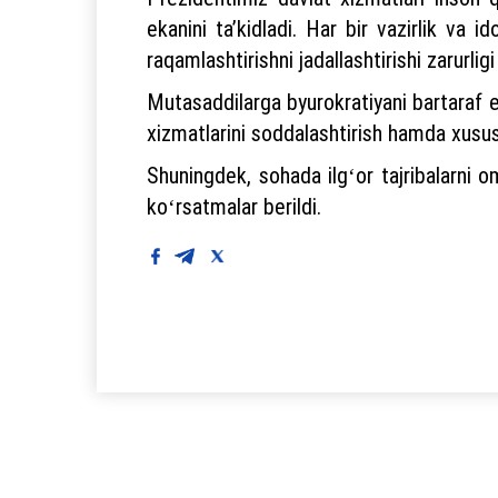
ekanini taʼkidladi. Har bir vazirlik va id
raqamlashtirishni jadallashtirishi zarurligi
Mutasaddilarga byurokratiyani bartaraf eti
xizmatlarini soddalashtirish hamda xususiy
Shuningdek, sohada ilgʻor tajribalarni om
koʻrsatmalar berildi.