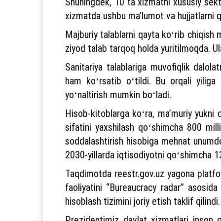
Shuningdek, 10 ta xizmatni xususiy sekt
xizmatda ushbu maʼlumot va hujjatlarni q
Majburiy talablarni qayta koʻrib chiqish 
ziyod talab tarqoq holda yuritilmoqda. Ula
Sanitariya talablariga muvofiqlik dalola
ham koʻrsatib oʻtildi. Bu orqali yilig
yoʻnaltirish mumkin boʻladi.
Hisob-kitoblarga koʻra, maʼmuriy yukni qi
sifatini yaxshilash qoʻshimcha 800 milli
soddalashtirish hisobiga mehnat unumdorl
2030-yillarda iqtisodiyotni qoʻshimcha 13 
Taqdimotda reestr.gov.uz yagona platforma
faoliyatini “Bureaucracy radar” asosida b
hisoblash tizimini joriy etish taklif qilindi.
Prezidentimiz davlat xizmatlari inson 