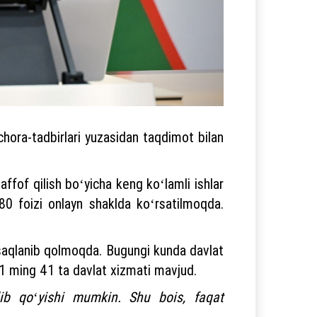
chora-tadbirlari yuzasidan taqdimot bilan
affof qilish boʻyicha keng koʻlamli ishlar
 80 foizi onlayn shaklda koʻrsatilmoqda.
m saqlanib qolmoqda. Bugungi kunda davlat
 1 ming 41 ta davlat xizmati mavjud.
ib qoʻyishi mumkin. Shu bois, faqat