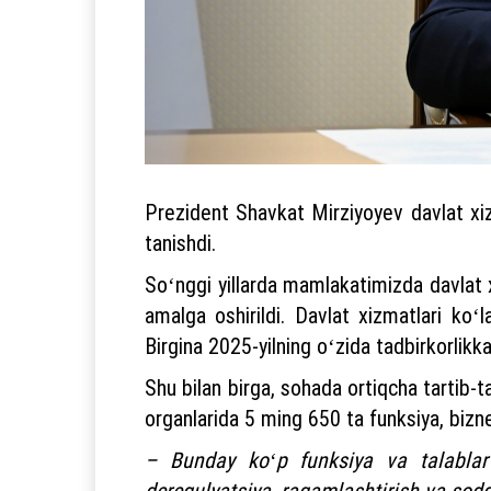
Prezident Shavkat Mirziyoyev davlat xizm
tanishdi.
Soʻnggi yillarda mamlakatimizda davlat xi
amalga oshirildi. Davlat xizmatlari koʻ
Birgina 2025-yilning oʻzida tadbirkorlikka
Shu bilan birga, sohada ortiqcha tartib-
organlarida 5 ming 650 ta funksiya, bizn
– Bunday koʻp funksiya va talablar
deregulyatsiya, raqamlashtirish va sodda