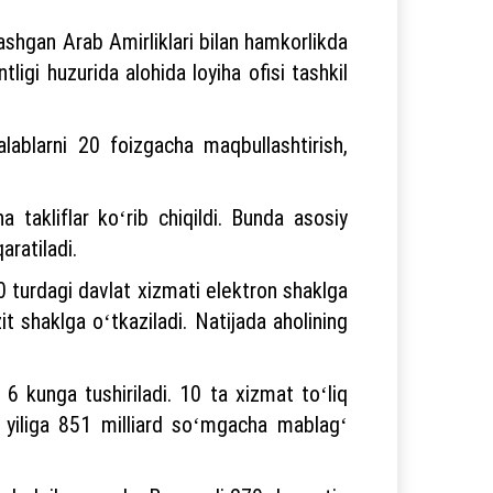
ashgan Arab Amirliklari bilan hamkorlikda
ligi huzurida alohida loyiha ofisi tashkil
alablarni 20 foizgacha maqbullashtirish,
 takliflar koʻrib chiqildi. Bunda asosiy
aratiladi.
550 turdagi davlat xizmati elektron shaklga
t shaklga oʻtkaziladi. Natijada aholining
6 kunga tushiriladi. 10 ta xizmat toʻliq
ida yiliga 851 milliard soʻmgacha mablagʻ