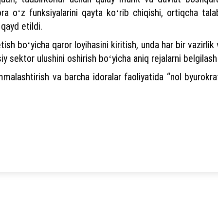
ora oʻz funksiyalarini qayta koʻrib chiqishi, ortiqcha tala
 qayd etildi.
sh boʻyicha qaror loyihasini kiritish, unda har bir vazirli
 sektor ulushini oshirish boʻyicha aniq rejalarni belgilash 
malashtirish va barcha idoralar faoliyatida “nol byurokratiy