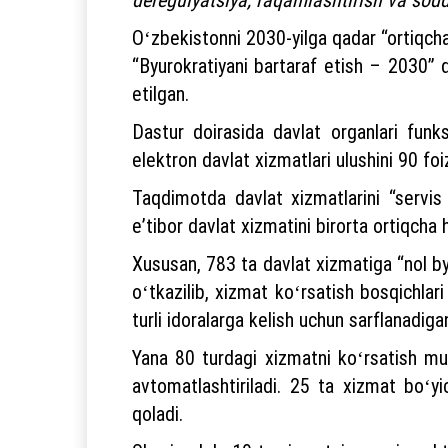
Oʻzbekistonni 2030-yilga qadar “ortiqcha
“Byurokratiyani bartaraf etish – 2030” da
etilgan.
Dastur doirasida davlat organlari funks
elektron davlat xizmatlari ulushini 90 foi
Taqdimotda davlat xizmatlarini “servis 
eʼtibor davlat xizmatini birorta ortiqcha 
Xususan, 783 ta davlat xizmatiga “nol byur
oʻtkazilib, xizmat koʻrsatish bosqichlar
turli idoralarga kelish uchun sarflanadiga
Yana 80 turdagi xizmatni koʻrsatish mud
avtomatlashtiriladi. 25 ta xizmat boʻyic
qoladi.