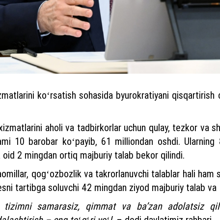
atlarini koʻrsatish sohasida byurokratiyani qisqartirish 
zmatlarini aholi va tadbirkorlar uchun qulay, tezkor va sh
lami 10 barobar koʻpayib, 61 milliondan oshdi. Ularning
 oid 2 mingdan ortiq majburiy talab bekor qilindi.
taomillar, qogʻozbozlik va takrorlanuvchi talablar hali ha
esni tartibga soluvchi 42 mingdan ziyod majburiy talab va
 tizimni samarasiz, qimmat va baʼzan adolatsiz qil
lashtirish – eng toʻgʻri yoʻl,
– dedi davlatimiz rahbari.