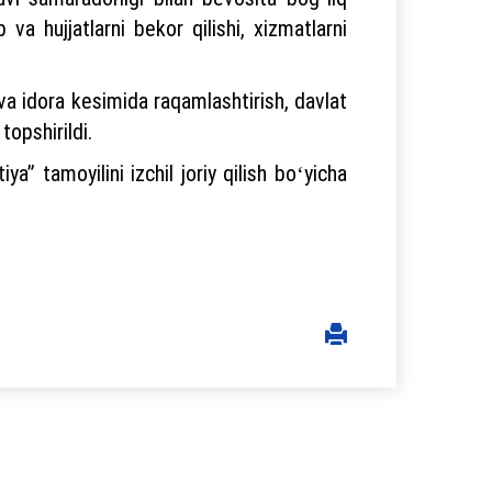
b va hujjatlarni bekor qilishi, xizmatlarni
k va idora kesimida raqamlashtirish, davlat
topshirildi.
a” tamoyilini izchil joriy qilish boʻyicha