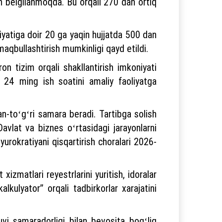
h belgilanmoqda. Bu orqali 270 dan ortiq
liyatiga doir 20 ga yaqin hujjatda 500 dan
 maqbullashtirish mumkinligi qayd etildi.
on tizim orqali shakllantirish imkoniyati
g 24 ming ish soatini amaliy faoliyatga
dan-toʻgʻri samara beradi. Tartibga solish
Davlat va biznes oʻrtasidagi jarayonlarni
urokratiyani qisqartirish choralari 2026-
izmatlari reyestrlarini yuritish, idoralar
alkulyator” orqali tadbirkorlar xarajatini
vi samaradorligi bilan bevosita bogʻliq