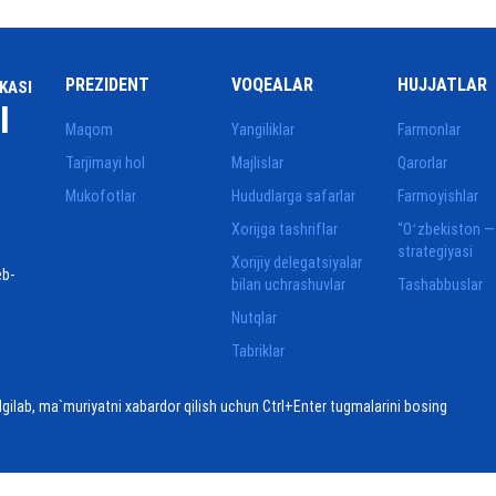
PREZIDENT
VOQEALAR
HUJJATLAR
KASI
I
Maqom
Yangiliklar
Farmonlar
Tarjimayi hol
Majlislar
Qarorlar
Mukofotlar
Hududlarga safarlar
Farmoyishlar
Xorijga tashriflar
“Oʻzbekiston —
strategiyasi
Xorijiy delegatsiyalar
eb-
bilan uchrashuvlar
Tashabbuslar
Nutqlar
Tabriklar
elgilab, ma`muriyatni xabardor qilish uchun Ctrl+Enter tugmalarini bosing