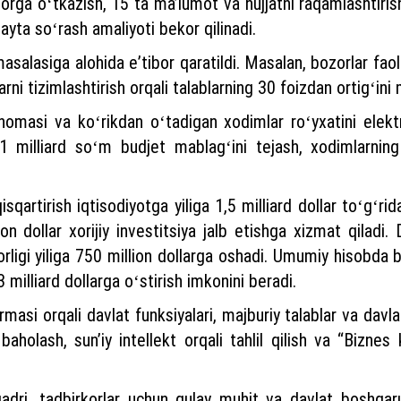
orga oʻtkazish, 15 ta maʼlumot va hujjatni raqamlashtiris
ayta soʻrash amaliyoti bekor qilinadi.
masalasiga alohida eʼtibor qaratildi. Masalan, bozorlar fao
rni tizimlashtirish orqali talablarning 30 foizdan ortigʻini
tnomasi va koʻrikdan oʻtadigan xodimlar roʻyxatini elektr
a 1 milliard soʻm budjet mablagʻini tejash, xodimlarnin
sqartirish iqtisodiyotga yiliga 1,5 milliard dollar toʻgʻri
on dollar xorijiy investitsiya jalb etishga xizmat qiladi. 
igi yiliga 750 million dollarga oshadi. Umumiy hisobda by
milliard dollarga oʻstirish imkonini beradi.
si orqali davlat funksiyalari, majburiy talablar va davlat x
aholash, sunʼiy intellekt orqali tahlil qilish va “Biznes k
qadri, tadbirkorlar uchun qulay muhit va davlat boshqaru