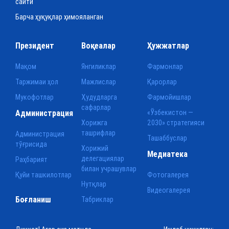
сайти
Барча ҳуқуқлар ҳимояланган
Президент
Воқеалар
Ҳужжатлар
Мақом
Янгиликлар
Фармонлар
Таржимаи ҳол
Мажлислар
Қарорлар
Мукофотлар
Ҳудудларга
Фармойишлар
сафарлар
Администрация
«Ўзбекистон —
Хорижга
2030» стратегияси
ташрифлар
Администрация
Ташаббуслар
тўғрисида
Хорижий
Медиатека
делегациялар
Раҳбарият
билан учрашувлар
Қуйи ташкилотлар
Фотогалерея
Нутқлар
Видеогалерея
Боғланиш
Табриклар