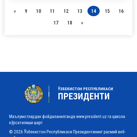
«
9
10
11
12
13
14
15
16
17
18
»
ЎЗБЕКИСТОН РЕСПУБЛИКАСИ
ПРЕЗИДЕНТИ
Маълумотлардан фойдаланилганда www.president.uz га ҳавола
кўрсатилиши шарт
© 2026 Ўзбекистон Республикаси Президентининг расмий веб-