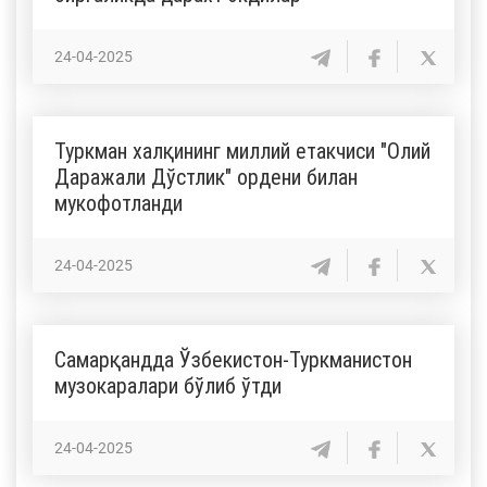
24-04-2025
Туркман халқининг миллий етакчиси "Олий
Даражали Дўстлик" ордени билан
мукофотланди
24-04-2025
Самарқандда Ўзбекистон-Туркманистон
музокаралари бўлиб ўтди
24-04-2025