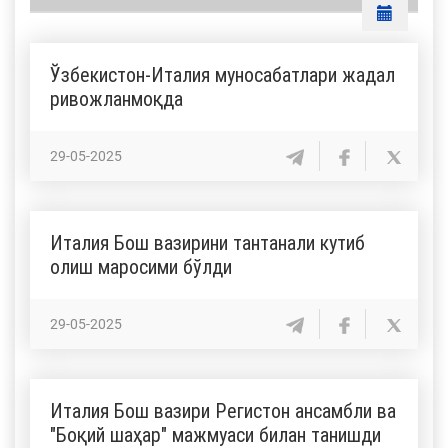
Ўзбекистон-Италия муносабатлари жадал
ривожланмоқда
29-05-2025
Италия Бош вазирини тантанали кутиб
олиш маросими бўлди
29-05-2025
Италия Бош вазири Регистон ансамбли ва
"Боқий шаҳар" мажмуаси билан танишди