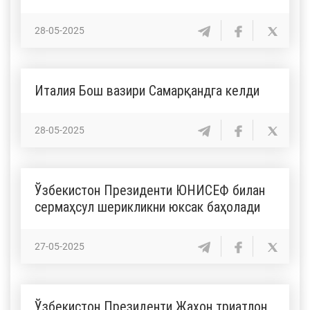
28-05-2025
Италия Бош вазири Самарқандга келди
28-05-2025
Ўзбекистон Президенти ЮНИСЕФ билан
сермаҳсул шерикликни юксак баҳолади
27-05-2025
Ўзбекистон Президенти Жаҳон триатлон