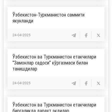
Ўзбекистон-Туркманистон саммити
якунланди
24-04-2025
Ўзбекистон ва Туркманистон етакчилари
"Замонлар садоси" кўргазмаси билан
танишдилар
24-04-2025
Ўзбекистон ва Туркманистон етакчилари
биргаликда дарахт экдилар