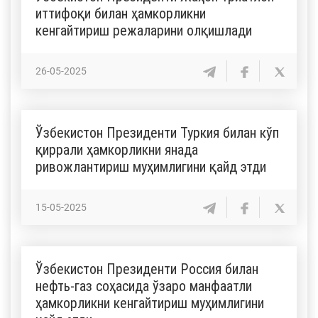
иттифоқи билан ҳамкорликни
кенгайтириш режаларини олқишлади
26-05-2025
Ўзбекистон Президенти Туркия билан кўп
қиррали ҳамкорликни янада
ривожлантириш муҳимлигини қайд этди
15-05-2025
Ўзбекистон Президенти Россия билан
нефть-газ соҳасида ўзаро манфаатли
ҳамкорликни кенгайтириш муҳимлигини