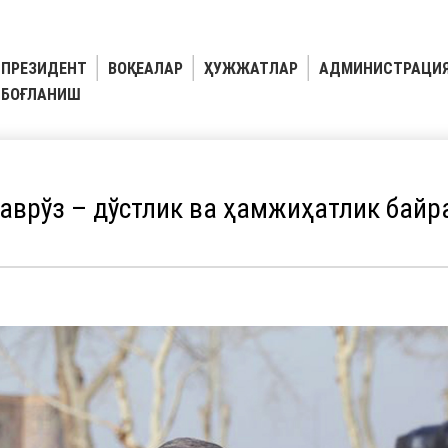
ПРЕЗИДЕНТ
ВОҚЕАЛАР
ҲУЖЖАТЛАР
АДМИНИСТРАЦИ
БОҒЛАНИШ
аврўз – дўстлик ва ҳамжиҳатлик байр