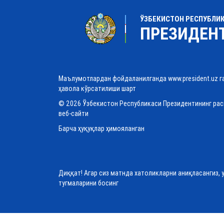
ЎЗБЕКИСТОН РЕСПУБЛИ
ПРЕЗИДЕН
Маълумотлардан фойдаланилганда www.president.uz г
ҳавола кўрсатилиши шарт
© 2026 Ўзбекистон Республикаси Президентининг ра
веб-сайти
Барча ҳуқуқлар ҳимояланган
Диққат! Агар сиз матнда хатоликларни аниқласангиз, 
тугмаларини босинг