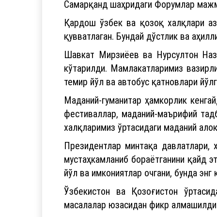
Самарқанд шаҳридаги Форумлар мажму
Қардош ўзбек ва қозоқ халқлари аз
қувватлаган. Бундай дўстлик ва аҳил
Шавкат Мирзиёев ва Нурсултон Наза
кўтарилди. Мамлакатларимиз вазирли
темир йўл ва автобус қатновлари йўлг
Маданий-гуманитар ҳамкорлик кенгай
фестиваллар, маданий-маърифий тад
халқларимиз ўртасидаги маданий ало
Президентлар минтақа давлатлари, х
мустаҳкамланиб бораётганини қайд эт
йўл ва имкониятлар очгани, бунда эн
Ўзбекистон ва Қозоғистон ўртасид
масалалар юзасидан фикр алмашилди