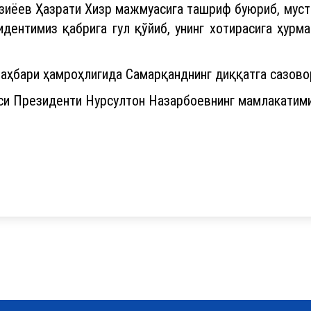
зиёев Ҳазрати Хизр мажмуасига ташриф буюриб, муст
идентимиз қабрига гул қўйиб, унинг хотирасига ҳурм
аҳбари ҳамроҳлигида Самарқанднинг диққатга сазов
си Президенти Нурсултон Назарбоевнинг мамлакатими