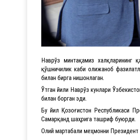
Наврўз минтақамиз халқларининг қа
қўшничилик каби олижаноб фазилатл
билан бирга нишонлаган.
Ўтган йили Наврўз кунлари Ўзбекист
билан борган эди.
Бу йил Қозоғистон Республикаси Пр
Самарқанд шаҳрига ташриф буюрди.
Олий мартабали меҳмонни Президент