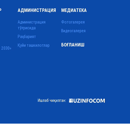
Р
АДМИНИСТРАЦИЯ
МЕДИАТЕКА
Администрация
Фотогалерея
тўғрисида
Видеогалерея
Раҳбарият
БОҒЛАНИШ
Қуйи ташкилотлар
 2030»
Ишлаб чиқилган: