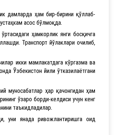
ик дамларда ҳам бир-бирини қўллаб-
 мустаҳкам асос бўлмоқда.
ўртасидаги ҳамкорлик янги босқичга
ллашди. Транспорт йўлаклари очилиб,
чилар икки мамлакатдага кўргазма ва
нда Ўзбекистон йили ўтказилаётгани
мий муносабатлар ҳар қачонгидан ҳам
рининг ўзаро борди-келдиси учун кенг
лганини таъкидладилар.
ди, уни янада ривожлантиришга оид