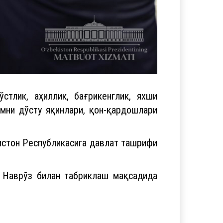
стлик, аҳиллик, бағрикенглик, яхши
мни дўсту яқинлари, қон-қардошлари
истон Республикасига давлат ташрифи
и Наврўз билан табриклаш мақсадида