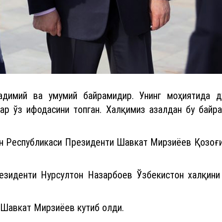
димий ва умумий байрамидир. Унинг моҳиятида дў
ар ўз ифодасини топган. Халқимиз азалдан бу байра
он Республикаси Президенти Шавкат Мирзиёев Қозоғ
езиденти Нурсултон Назарбоев Ўзбекистон халқин
 Шавкат Мирзиёев кутиб олди.