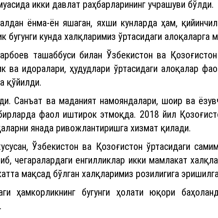
асида икки давлат раҳбарларининг учрашуви бўлди.
алдан ёнма-ён яшаган, яхши кунларда ҳам, қийинчил
лик бугунги кунда халқларимиз ўртасидаги алоқаларга
рбоев ташаббуси билан Ўзбекистон ва Қозоғистон 
к ва идоралари, ҳудудлари ўртасидаги алоқалар фао
а қўйилди.
ди. Санъат ва маданият намояндалари, шоир ва ёзув
бирларда фаол иштирок этмоқда. 2018 йил Қозоғисто
қаларни янада ривожлантиришга хизмат қилади.
усусан, Ўзбекистон ва Қозоғистон ўртасидаги сами
иб, чегаралардаги енгилликлар икки мамлакат халқла
г катта мақсад бўлган халқларимиз розилигига эриши
аги ҳамкорликнинг бугунги ҳолати юқори баҳолан
.