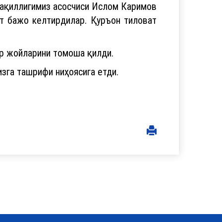
ақиллигимиз асосчиси Ислом Каримов
ат бажо келтирдилар. Қуръон тиловат
ор жойларини томоша қилди.
зга ташрифи ниҳоясига етди.