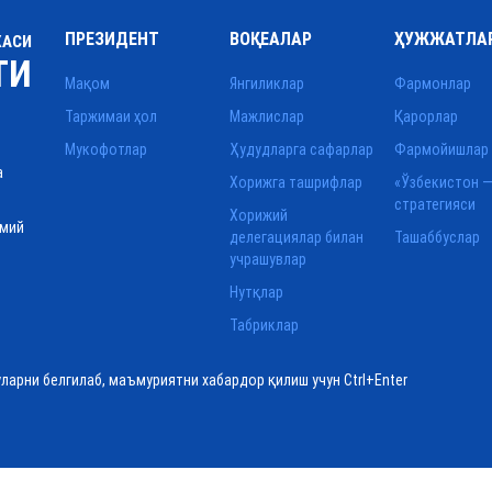
ПРЕЗИДЕНТ
ВОҚЕАЛАР
ҲУЖЖАТЛА
КАСИ
ТИ
Мақом
Янгиликлар
Фармонлар
Таржимаи ҳол
Мажлислар
Қарорлар
Мукофотлар
Ҳудудларга сафарлар
Фармойишлар
а
Хорижга ташрифлар
«Ўзбекистон —
стратегияси
Хорижий
смий
делегациялар билан
Ташаббуслар
учрашувлар
Нутқлар
Табриклар
уларни белгилаб, маъмуриятни хабардор қилиш учун Ctrl+Enter