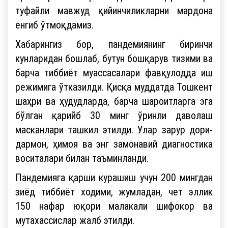
туфайли мавжуд қийинчиликларни мардона
енгиб ўтмоқдамиз.
Хабарингиз бор, пандемиянинг биринчи
кунларидан бошлаб, бутун бошқарув тизими ва
барча тиббиёт муассасалари фавқулодда иш
режимига ўтказилди. Қисқа муддатда Тошкент
шаҳри ва ҳудудларда, барча шароитларга эга
бўлган қарийб 30 минг ўринли даволаш
масканлари ташкил этилди. Улар зарур дори-
дармон, ҳимоя ва энг замонавий диагностика
воситалари билан таъминланди.
Пандемияга қарши курашиш учун 200 мингдан
зиёд тиббиёт ходими, жумладан, чет эллик
150 нафар юқори малакали шифокор ва
мутахассислар жалб этилди.