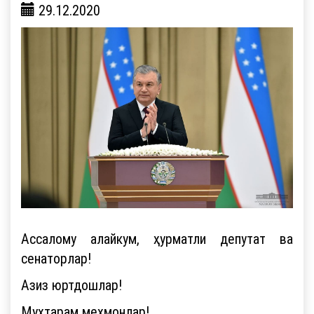
29.12.2020
Ассалому алайкум, ҳурматли депутат ва
сенаторлар!
Азиз юртдошлар!
Муҳтарам меҳмонлар!