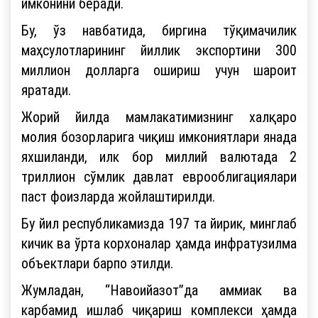
имконини беради.
Бу, ўз навбатида, биргина тўқимачилик
маҳсулотларининг йиллик экспортини 300
миллион долларга ошириш учун шароит
яратади.
Жорий йилда мамлакатимизнинг халқаро
молия бозорларига чиқиш имкониятлари янада
яхшиланди, илк бор миллий валютада 2
триллион сўмлик давлат еврооблигациялари
паст фоизларда жойлаштирилди.
Бу йил республикамизда 197 та йирик, минглаб
кичик ва ўрта корхоналар ҳамда инфратузилма
объектлари барпо этилди.
Жумладан, “Навоийазот”да аммиак ва
карбамид ишлаб чиқариш комплекси ҳамда