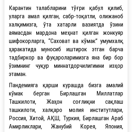
Карантин талабларини тўғри қабул қилиб,
уларга амал қилган, сабр-тоқатли, олижаноб
халқимизга, ўта хатарли вазиятда ўзини
аямасдан мардона меҳнат қилган жонкуяр
шифокорларга, “Саховат ва кўмак” умумхалқ
ҳаракатида муносиб иштирок этган барча
тадбиркор ва фуқароларимизга яна бир бор
ўзимнинг чуқур миннатдорчилигимни изҳор
этаман.
Пандемияга қарши курашда бизга амалий
кўмак берган Бирлашган Миллатлар
Ташкилоти, Жаҳон соғлиқни сақлаш
ташкилоти, халқаро молия институтлари,
Россия, Хитой, АҚШ, Туркия, Бирлашган Араб
Амирликлари, Жанубий Корея, Япония,