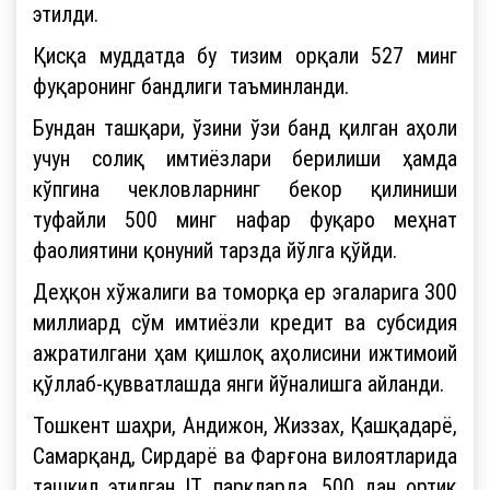
этилди.
Қисқа муддатда бу тизим орқали 527 минг
фуқаронинг бандлиги таъминланди.
Бундан ташқари, ўзини ўзи банд қилган аҳоли
учун солиқ имтиёзлари берилиши ҳамда
кўпгина чекловларнинг бекор қилиниши
туфайли 500 минг нафар фуқаро меҳнат
фаолиятини қонуний тарзда йўлга қўйди.
Деҳқон хўжалиги ва томорқа ер эгаларига 300
миллиард сўм имтиёзли кредит ва субсидия
ажратилгани ҳам қишлоқ аҳолисини ижтимоий
қўллаб-қувватлашда янги йўналишга айланди.
Тошкент шаҳри, Андижон, Жиззах, Қашқадарё,
Самарқанд, Сирдарё ва Фарғона вилоятларида
ташкил этилган IT паркларда, 500 дан ортиқ