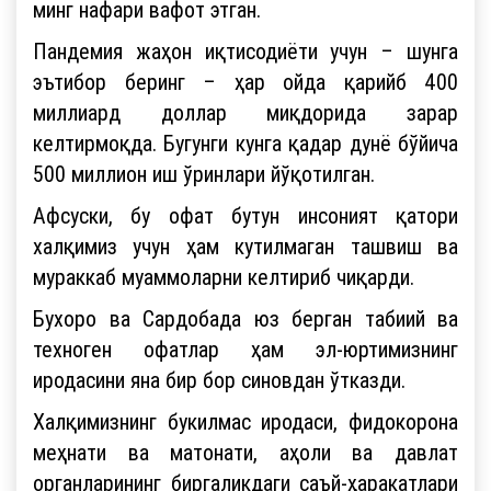
минг нафари вафот этган.
Пандемия жаҳон иқтисодиёти учун – шунга
эътибор беринг – ҳар ойда қарийб 400
миллиард доллар миқдорида зарар
келтирмоқда. Бугунги кунга қадар дунё бўйича
500 миллион иш ўринлари йўқотилган.
Афсуски, бу офат бутун инсоният қатори
халқимиз учун ҳам кутилмаган ташвиш ва
мураккаб муаммоларни келтириб чиқарди.
Бухоро ва Сардобада юз берган табиий ва
техноген офатлар ҳам эл-юртимизнинг
иродасини яна бир бор синовдан ўтказди.
Халқимизнинг букилмас иродаси, фидокорона
меҳнати ва матонати, аҳоли ва давлат
органларининг биргаликдаги саъй-ҳаракатлари