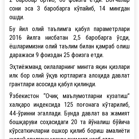
сони эса 3 баробарга кўпайиб, 14 мингдан
ошди.
Бу йил олий таълимга қабул параметрлари
2016 йилга нисбатан 2,5 баробарга ўсди,
ёшларимизни олий таълим билан қамраб олиш
даражаси 9 фоиздан 25 фоизга етди.
Эҳтиёжманд оилаларнинг мингга яқин қизлари
илк бор олий ўқув юртларига алоҳида давлат
грантлари асосида қабул қилинди.
Ўзбекистон “Очиқ маълумотларни кузатиш”
халқаро индексида 125 поғонага кўтарилиб,
44-ўринни эгаллади. Бунда давлат ва жамият
бошқаруви соҳасидаги 20 та йўналиш бўйича
кўрсаткичларни ошкор қилиб бориш амалиёти