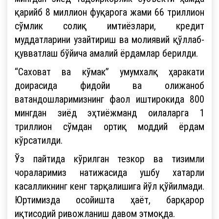
қарийб 8 миллион фуқарога жами 66 триллион
сўмлик солиқ имтиёзлари, кредит
муддатларини узайтириш ва молиявий қўллаб-
қувватлаш бўйича амалий ёрдамлар берилди.
“Саховат ва кўмак” умумхалқ ҳаракати
доирасида фидойи ва олижаноб
ватандошларимизнинг фаол иштирокида 800
мингдан зиёд эҳтиёжманд оилаларга 1
триллион сўмдан ортиқ моддий ёрдам
кўрсатилди.
Ўз пайтида кўрилган тезкор ва тизимли
чораларимиз натижасида ушбу хатарли
касалликнинг кенг тарқалишига йўл қўйилмади.
Юртимизда осойишта ҳаёт, барқарор
иқтисодий ривожланиш давом этмоқда.