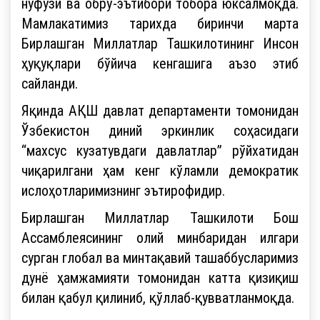
нуфузи ва обрў-эътибори тобора юксалмоқда.
Мамлакатимиз тарихда биринчи марта
Бирлашган Миллатлар Ташкилотининг Инсон
ҳуқуқлари бўйича кенгашига аъзо этиб
сайланди.
Яқинда АҚШ давлат департаменти томонидан
Ўзбекистон диний эркинлик соҳасидаги
“махсус кузатувдаги давлатлар” рўйхатидан
чиқарилгани ҳам кенг кўламли демократик
ислоҳотларимизнинг эътирофидир.
Бирлашган Миллатлар Ташкилоти Бош
Ассамблеясининг олий минбаридан илгари
сурган глобал ва минтақавий ташаббусларимиз
дунё ҳамжамияти томонидан катта қизиқиш
билан қабул қилиниб, қўллаб-қувватланмоқда.