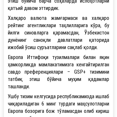
этиш бўйича барча соҳаларда ислоҳотларни
қатъий давом эттирдик.
Халқаро валюта жамғармаси ва халқаро
рейтинг агентликлари таҳлилларига кўра, бу
йилги синовларга қарамасдан, Ўзбекистон
дунёнинг саноқли давлатлари қаторида
ижобий ўсиш суръатларини сақлаб қолди.
Европа Иттифоқи тузилмалари билан яқин
ҳамкорликда мамлакатимизга кенгайтирилган
савдо преференциялари – GSP+ тизимини
татбиқ этиш бўйича муҳим қадамлар
ташланди.
Ушбу тизим келгусида республикамизда ишлаб
чиқариладиган 6 минг турдаги маҳсулотларни
Европа бозорига бож тўламасдан олиб кириш