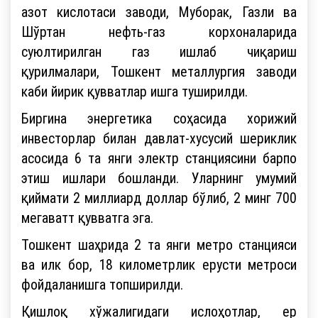
азот кислотаси заводи, Муборак, Газли ва
Шўртан нефть-газ корхоналарида
суюлтирилган газ ишлаб чиқариш
қурилмалари, Тошкент металлургия заводи
каби йирик қувватлар ишга туширилди.
Биргина энергетика соҳасида хорижий
инвесторлар билан давлат-хусусий шериклик
асосида 6 та янги электр станциясини барпо
этиш ишлари бошланди. Уларнинг умумий
қиймати 2 миллиард доллар бўлиб, 2 минг 700
мегаватт қувватга эга.
Тошкент шаҳрида 2 та янги метро станцияси
ва илк бор, 18 километрлик ерусти метроси
фойдаланишга топширилди.
Қишлоқ хўжалигидаги ислоҳотлар, ер