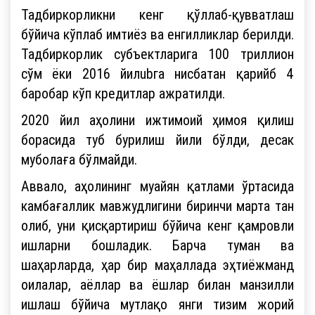
Тадбиркорликни кенг қўллаб-қувватлаш
бўйича кўплаб имтиёз ва енгилликлар берилди.
Тадбиркорлик субъектларига 100 триллион
сўм ёки 2016 йилubга нисбатан қарийб 4
баробар кўп кредитлар ажратилди.
2020 йил аҳолини ижтимоий ҳимоя қилиш
борасида туб бурилиш йили бўлди, десак
муболаға бўлмайди.
Аввало, аҳолининг муайян қатлами ўртасида
камбағаллик мавжудлигини биринчи марта тан
олиб, уни қисқартириш бўйича кенг қамровли
ишларни бошладик. Барча туман ва
шаҳарларда, ҳар бир маҳаллада эҳтиёжманд
оилалар, аёллар ва ёшлар билан манзилли
ишлаш бўйича мутлақо янги тизим жорий