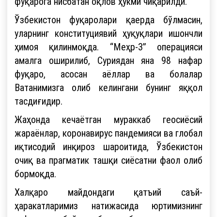
фуқарога нисбатан оқлов ҳукми чиқарилди.
Ўзбекистон фуқаролари қаерда бўлмасин,
уларнинг конституциявий ҳуқуқлари ишончли
ҳимоя қилинмоқда. “Меҳр-3” операцияси
амалга оширилиб, Суриядан яна 98 нафар
фуқаро, асосан аёллар ва болалар
Ватанимизга олиб келингани бунинг яққол
тасдиғидир.
Жаҳонда кечаётган мураккаб геосиёсий
жараёнлар, коронавирус пандемияси ва глобал
иқтисодий инқироз шароитида, Ўзбекистон
очиқ ва прагматик ташқи сиёсатни фаол олиб
бормоқда.
Халқаро майдондаги қатъий саъй-
ҳаракатларимиз натижасида юртимизнинг