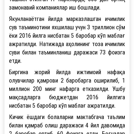
замонавий компаниялар иш бошлади.
Якунланаётган йилда марказлашган ичимлик
сув таъминотини яхшилаш учун 3 триллион сўм
ёки 2016 йилга нисбатан 5 баробар кўп маблағ
ажратилди. Натижада аҳолининг тоза ичимлик
суви билан таъминланиш даражаси 73 фоизга
етди.
Биргина жорий йилда ижтимоий нафақа
олувчилар қамрови 2 баробарга оширилиб, 1
миллион 200 минг нафарга етказилди. Ушбу
мақсадларга бюджетдан 2016 йилгига
нисбатан 5 баробар кўп маблағ ажратилди.
Кичик ёшдаги болаларни мактабгача таълим
билан қамраб олиш даражаси 4 йил давомида
2 баробар ортиб, 60 фоизга етди. Боғчалар