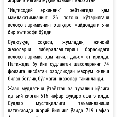
жорий этилгани муҳим аҳамият касб этди.
“Иқтисодий эркинлик” рейтингида ҳам
мамлакатимизнинг 26 поғона кўтарилгани
ислоҳотларимизнинг халқаро майдондаги яна
бир эътирофи бўлди.
Суд-ҳуқуқ соҳаси, жумладан, жиноий
жазоларни либераллаштириш борасидаги
ислоҳотларимиз ҳам изчил давом эттирилди.
Натижада бу йил судланган шахсларнинг 74
фоизига нисбатан озодликдан маҳрум қилиш
билан боғлиқ бўлмаган жазолар тайинланди.
Жазо муддатини ўтаётган ва тузалиш йўлига
қатъий кирган 616 нафар фуқаро афв этилди.
Судлар мустақиллиги таъминланиши
натижасида жорий йилнинг ўзида 719 нафар