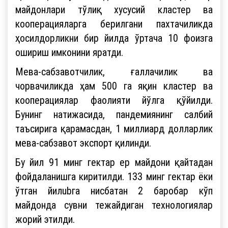
майдонлари тўлиқ хусусий кластер ва
кооперацияларга берилгани пахтачиликда
ҳосилдорликни бир йилда ўртача 10 фоизга
ошириш имконини яратди.
Мева-сабзавотчилик, ғаллачилик ва
чорвачиликда ҳам 500 га яқин кластер ва
кооперациялар фаолияти йўлга қўйилди.
Бунинг натижасида, пандемиянинг салбий
таъсирига қарамасдан, 1 миллиард долларлик
мева-сабзавот экспорт қилинди.
Бу йил 91 минг гектар ер майдони қайтадан
фойдаланишга киритилди. 133 минг гектар ёки
ўтган йилubга нисбатан 2 баробар кўп
майдонда сувни тежайдиган технологиялар
жорий этилди.