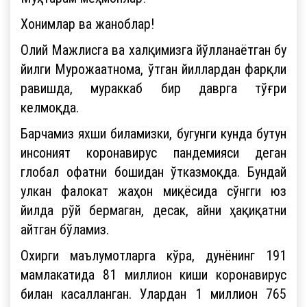
Хонимлар ва жаноблар!
Олий Мажлисга ва халқимизга йўлланаётган бу
йилги Мурожаатнома, ўтган йиллардан фарқли
равишда, мураккаб бир даврга тўғри
келмоқда.
Барчамиз яхши биламизки, бугунги кунда бутун
инсоният коронавирус пандемияси деган
глобал офатни бошидан ўтказмоқда. Бундай
улкан фалокат жаҳон миқёсида сўнгги юз
йилда рўй бермаган, десак, айни ҳақиқатни
айтган бўламиз.
Охирги маълумотларга кўра, дунёнинг 191
мамлакатида 81 миллион киши коронавирус
билан касалланган. Улардан 1 миллион 765