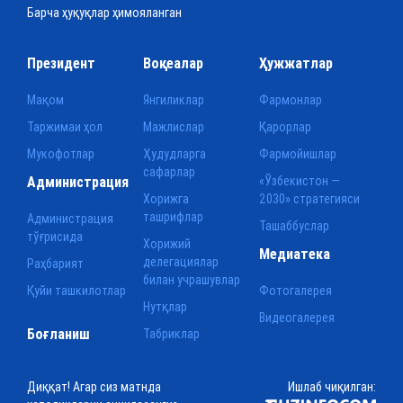
Барча ҳуқуқлар ҳимояланган
Президент
Воқеалар
Ҳужжатлар
Мақом
Янгиликлар
Фармонлар
Таржимаи ҳол
Мажлислар
Қарорлар
Мукофотлар
Ҳудудларга
Фармойишлар
сафарлар
Администрация
«Ўзбекистон —
Хорижга
2030» стратегияси
ташрифлар
Администрация
Ташаббуслар
тўғрисида
Хорижий
Медиатека
делегациялар
Раҳбарият
билан учрашувлар
Қуйи ташкилотлар
Фотогалерея
Нутқлар
Видеогалерея
Боғланиш
Табриклар
Диққат! Агар сиз матнда
Ишлаб чиқилган: