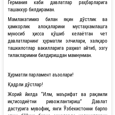
Германия каби давлатлар раҳбарларига
ташаккур билдираман.
Мамлакатимиз билан яқин дўстлик ва
ҳамкорлик алоқаларини мустаҳкамлашга
муносиб ҳисса қўшиб келаётган чет
давлатларнинг ҳурматли элчилари, халқаро
ташкилотлар вакилларига раҳмат айтиб, эзгу
тилакларимни билдиришдан мамнунман.
Ҳурматли парламент аъзолари!
Қадрли дўстлар!
Жорий йилда “Илм, маърифат ва рақамли
иқтисодиётни ривожлантириш” Давлат
дастурига мувофиқ, янги Ўзбекистонни барпо