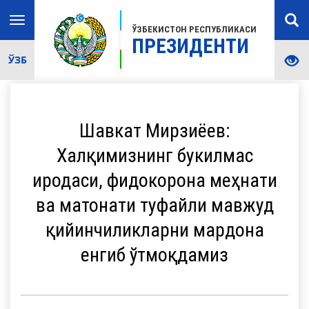
Toggle
ЎЗБЕКИСТОН РЕСПУБЛИКАСИ
navigation
ПРЕЗИДЕНТИ
ЎЗБ
Шавкат Мирзиёев:
Халқимизнинг букилмас
иродаси, фидокорона меҳнати
ва матонати туфайли мавжуд
қийинчиликларни мардона
енгиб ўтмоқдамиз