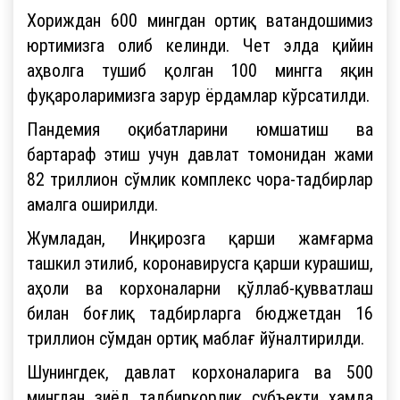
Хориждан 600 мингдан ортиқ ватандошимиз
юртимизга олиб келинди. Чет элда қийин
аҳволга тушиб қолган 100 мингга яқин
фуқароларимизга зарур ёрдамлар кўрсатилди.
Пандемия оқибатларини юмшатиш ва
бартараф этиш учун давлат томонидан жами
82 триллион сўмлик комплекс чора-тадбирлар
амалга оширилди.
Жумладан, Инқирозга қарши жамғарма
ташкил этилиб, коронавирусга қарши курашиш,
аҳоли ва корхоналарни қўллаб-қувватлаш
билан боғлиқ тадбирларга бюджетдан 16
триллион сўмдан ортиқ маблағ йўналтирилди.
Шунингдек, давлат корхоналарига ва 500
мингдан зиёд тадбиркорлик субъекти ҳамда