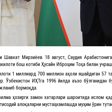
и Шавкат Мирзиёев 18 август, Саудия Арабистонига
килоти бош котиби Ҳусайн Иброҳим Тоҳа билан учра
илоти 1 миллиард 700 миллион аҳоли яшайдиган 57 та
р. Ўзбекистон ИҲТга 1996 йилда аъзо бўлганидан б
ожланиб бормоқда.
зилма ҳозирги замон хатарлари шароитида ислом қад
тисодий алоқаларни мустаҳкамлашда муҳим ўрин тутаё