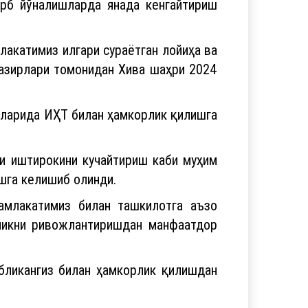
арб йўналишларда янада кенгайтириш
акатимиз илгари сураётган лойиҳа ва
азирлари томонидан Хива шаҳри 2024
лаларида ИҲТ билан ҳамкорлик қилишга
ги иштирокини кучайтириш каби муҳим
шга келишиб олинди.
амлакатимиз билан ташкилотга аъзо
ликни ривожлантиришдан манфаатдор
бликангиз билан ҳамкорлик қилишдан