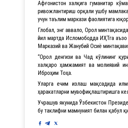
Афғонистон халқига гуманитар кўма
ривожлантириш орқали ушбу мамлака
учун таълим маркази фаолиятига юқор
Глобал, энг аввало, Орол минтақаси
йил мартда Исломободда ИҲТга аъзо
Марказий ва Жанубий Осиё минтақавий
“Орол денгизи ва Чад кўлининг қур
халқаро ҳамжамият ва молиявий инс
Иброҳим Тоҳа.
Уларга ечим излаш мақсадида илм
ҳаракатларни мувофиқлаштиришга ке
Учрашув якунида Ўзбекистон Президе
бу таклифни мамнуният билан қабул қ