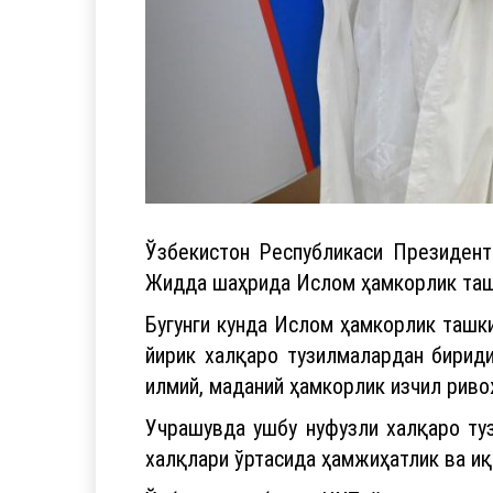
Ўзбекистон Республикаси Президент
Жидда шаҳрида Ислом ҳамкорлик таш
Бугунги кунда Ислом ҳамкорлик ташк
йирик халқаро тузилмалардан бириди
илмий, маданий ҳамкорлик изчил рив
Учрашувда ушбу нуфузли халқаро ту
халқлари ўртасида ҳамжиҳатлик ва иқ