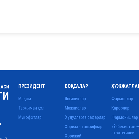
ПРЕЗИДЕНТ
ВОҚЕАЛАР
ҲУЖЖАТЛА
КАСИ
ТИ
Мақом
Янгиликлар
Фармонлар
Таржимаи ҳол
Мажлислар
Қарорлар
Мукофотлар
Ҳудудларга сафарлар
Фармойишлар
а
Хорижга ташрифлар
«Ўзбекистон —
стратегияси
Хорижий