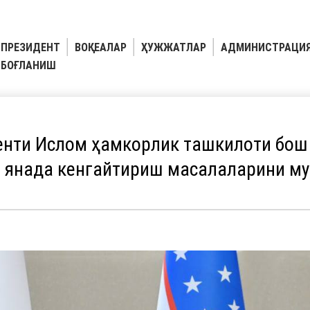
ПРЕЗИДЕНТ
ВОҚЕАЛАР
ҲУЖЖАТЛАР
АДМИНИСТРАЦИ
БОҒЛАНИШ
енти Ислом ҳамкорлик ташкилоти бош
 янада кенгайтириш масалаларини м