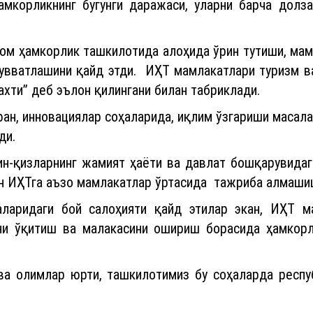
амкорликнинг бугунги даражаси, уларни барча долз
ом ҳамкорлик ташкилотида алоҳида ўрин тутиши, мамл
қувватлашини қайд этди. ИҲТ мамлакатлари туризм в
ахти” деб эълон қилингани билан табриклади.
фан, инновациялар соҳаларида, иқлим ўзгариши маса
ди.
ин-қизларнинг жамият ҳаёти ва давлат бошқарувида
н ИҲТга аъзо мамлакатлар ўртасида тажриба алмаши
аларидаги бой салоҳияти қайд этилар экан, ИҲТ м
ни ўқитиш ва малакасини ошириш борасида ҳамкор
ва олимлар юрти, ташкилотимиз бу соҳаларда респу