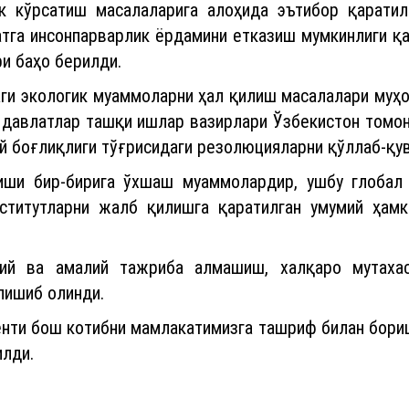
к кўрсатиш масалаларига алоҳида эътибор қаратил
тга инсонпарварлик ёрдамини етказиш мумкинлиги қа
и баҳо берилди.
даги экологик муаммоларни ҳал қилиш масалалари муҳ
 давлатлар ташқи ишлар вазирлари Ўзбекистон томон
 боғлиқлиги тўғрисидаги резолюцияларни қўллаб-қув
иши бир-бирига ўхшаш муаммолардир, ушбу глобал
титутларни жалб қилишга қаратилган умумий ҳамк
ий ва амалий тажриба алмашиш, халқаро мутахас
лишиб олинди.
нти бош котибни мамлакатимизга ташриф билан бориш
илди.