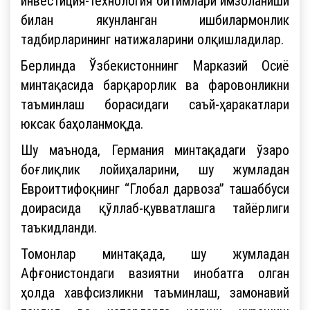
инвестиция-технология битимлари имзоланиши
билан якунланган ишбилармонлик
тадбирларининг натижаларини олқишладилар.
Берлинда Ўзбекистоннинг Марказий Осиё
минтақасида барқарорлик ва фаровонликни
таъминлаш борасидаги саъй-ҳаракатлари
юксак баҳоланмоқда.
Шу маънода, Германия минтақадаги ўзаро
боғлиқлик лойиҳаларини, шу жумладан
Евроиттифоқнинг “Глобал дарвоза” ташаббуси
доирасида қўллаб-қувватлашга тайёрлиги
таъкидланди.
Томонлар минтақада, шу жумладан
Афғонистондаги вазиятни инобатга олган
ҳолда хавфсизликни таъминлаш, замонавий