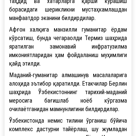
таҳдид ва хатарларга қарши курашиш
борасидаги шерикликни мустаҳкамлашдан
манфаатдор эканини билдирдилар.
Афғон халқига манзилли гуманитар ёрдам
кўрсатиш, бунда чегараолди Термиз шаҳрида
яратилган замонавий инфратузилма
имкониятларидан ҳам фойдаланиш муҳимлиги
қайд этилди.
Маданий-гуманитар алмашинув масалаларига
алоҳида эътибор қаратилди. Етакчилар Берлин
шаҳрида Ўзбекистоннинг тарихий-маданий
меросига бағишлаб ноёб кўргазма
очилаётганидан мамнунлигини билдирдилар.
Ўзбекистонда немис тилини ўрганиш бўйича
комплекс дастурни тайёрлаш, шу жумладан