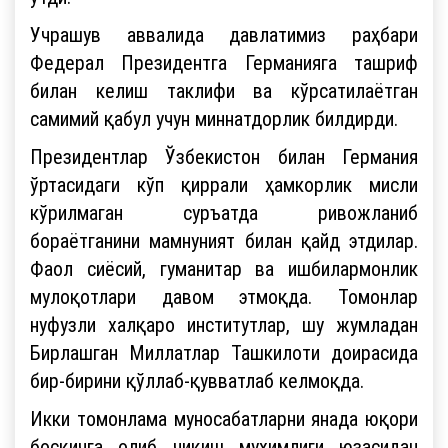
Учрашув аввалида давлатимиз раҳбари
Федерал Президентга Германияга ташриф
билан келиш таклифи ва кўрсатилаётган
самимий қабул учун миннатдорлик билдирди.
Президентлар Ўзбекистон билан Германия
ўртасидаги кўп қиррали ҳамкорлик мисли
кўрилмаган суръатда ривожланиб
бораётганини мамнуният билан қайд этдилар.
Фаол сиёсий, гуманитар ва ишбилармонлик
мулоқотлари давом этмоқда. Томонлар
нуфузли халқаро институтлар, шу жумладан
Бирлашган Миллатлар Ташкилоти доирасида
бир-бирини қўллаб-қувватлаб келмоқда.
Икки томонлама муносабатларни янада юқори
босқичга олиб чиқиш муҳимлиги юзасидан