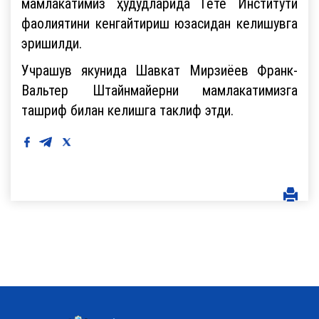
мамлакатимиз ҳудудларида Гёте Институти
фаолиятини кенгайтириш юзасидан келишувга
эришилди.
Учрашув якунида Шавкат Мирзиёев Франк-
Вальтер Штайнмайерни мамлакатимизга
ташриф билан келишга таклиф этди.