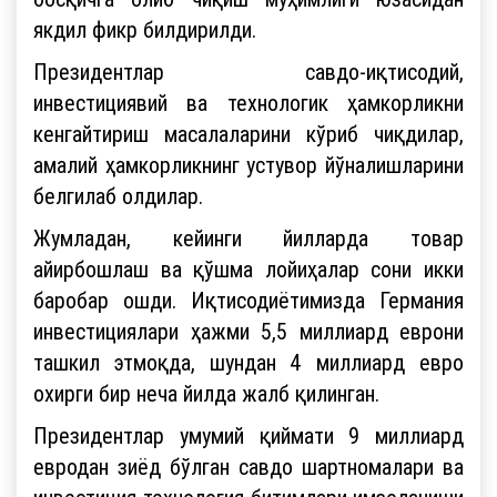
якдил фикр билдирилди.
Президентлар савдо-иқтисодий,
инвестициявий ва технологик ҳамкорликни
кенгайтириш масалаларини кўриб чиқдилар,
амалий ҳамкорликнинг устувор йўналишларини
белгилаб олдилар.
Жумладан, кейинги йилларда товар
айирбошлаш ва қўшма лойиҳалар сони икки
баробар ошди. Иқтисодиётимизда Германия
инвестициялари ҳажми 5,5 миллиард еврони
ташкил этмоқда, шундан 4 миллиард евро
охирги бир неча йилда жалб қилинган.
Президентлар умумий қиймати 9 миллиард
евродан зиёд бўлган савдо шартномалари ва