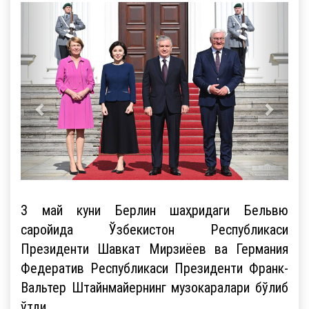
3 май куни Берлин шаҳридаги Бельвю
саройида Ўзбекистон Республикаси
Президенти Шавкат Мирзиёев ва Германия
Федератив Республикаси Президенти Франк-
Вальтер Штайнмайернинг музокаралари бўлиб
ўтди.