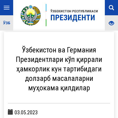
Toggle
ЎЗБЕКИСТОН РЕСПУБЛИКАСИ
navigation
ПРЕЗИДЕНТИ
ЎЗБ
Ўзбекистон ва Германия
Президентлари кўп қиррали
ҳамкорлик кун тартибидаги
долзарб масалаларни
муҳокама қилдилар
03.05.2023