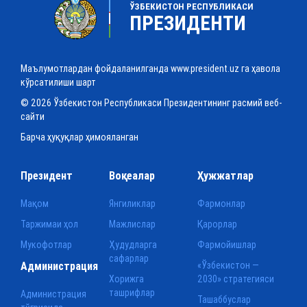
ЎЗБЕКИСТОН РЕСПУБЛИКАСИ
ПРЕЗИДЕНТИ
Маълумотлардан фойдаланилганда www.president.uz га ҳавола
кўрсатилиши шарт
© 2026 Ўзбекистон Республикаси Президентининг расмий веб-
сайти
Барча ҳуқуқлар ҳимояланган
Президент
Воқеалар
Ҳужжатлар
Мақом
Янгиликлар
Фармонлар
Таржимаи ҳол
Мажлислар
Қарорлар
Мукофотлар
Ҳудудларга
Фармойишлар
сафарлар
Администрация
«Ўзбекистон —
Хорижга
2030» стратегияси
ташрифлар
Администрация
Ташаббуслар