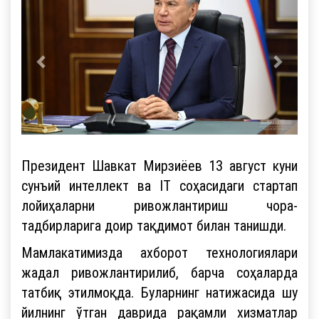
Президент Шавкат Мирзиёев 13 август куни
сунъий интеллект ва IT соҳасидаги стартап
лойиҳаларни ривожлантириш чора-
тадбирларига доир тақдимот билан танишди.
Мамлакатимизда ахборот технологиялари
жадал ривожлантирилиб, барча соҳаларда
татбиқ этилмоқда. Буларнинг натижасида шу
йилнинг ўтган даврида рақамли хизматлар