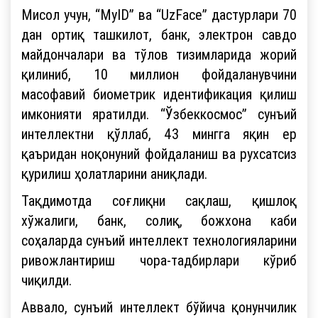
Мисол учун, “MyID” ва “UzFace” дастурлари 70
дан ортиқ ташкилот, банк, электрон савдо
майдончалари ва тўлов тизимларида жорий
қилиниб, 10 миллион фойдаланувчини
масофавий биометрик идентификация қилиш
имконияти яратилди. “Ўзбеккосмос” сунъий
интеллектни қўллаб, 43 мингга яқин ер
қаъридан ноқонуний фойдаланиш ва рухсатсиз
қурилиш ҳолатларини аниқлади.
Тақдимотда соғлиқни сақлаш, қишлоқ
хўжалиги, банк, солиқ, божхона каби
соҳаларда сунъий интеллект технологияларини
ривожлантириш чора-тадбирлари кўриб
чиқилди.
Аввало, сунъий интеллект бўйича қонунчилик