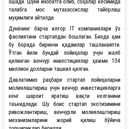
ошади. Шуни инобатга олиб, соҳалар кесимида
талабга мос мутахассислар тайёрлаш
муҳимлиги айтилди.
Дунёнинг барча илғор IT компаниялари ўз
фаолиятини стартапдан бошлаган. Бизда ҳам
бу борада биринчи қадамлар ташланаяпти.
Ўтган йили бундай лойиҳалар учун жалб
қилинган венчур инвестициялар ҳажми 134
миллион долларни ташкил қилган.
Давлатимиз раҳбари стартап лойиҳаларни
молиялаштириш учун венчур инвестицияларга
кенг шароит яратиш вақти келганини
таъкидлади. Шу боис стартап экотизимини
ривожлантириш, венчурли молиялаштириш
механизмларини жорий қилиш бўйича
топшириқлар берилди.