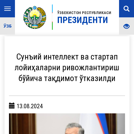
Toggle
ЎЗБЕКИСТОН РЕСПУБЛИКАСИ
navigation
ПРЕЗИДЕНТИ
ЎЗБ
Сунъий интеллект ва стартап
лойиҳаларни ривожлантириш
бўйича тақдимот ўтказилди
13.08.2024