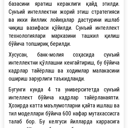
базасини яратиш кераклиги қайд этилди.
Сунъий интеллектни жорий этиш стратегияси
ва икки йиллик лойиҳалар дастурини ишлаб
чиқиш вазифаси қўйилди. Сунъий интеллект
технологиялари марказини ташкил қилиш
бўйича топшириқ берилди.
Хусусан, банк-молия соҳасида сунъий
интеллектни қўллашни кенгайтириш, бу бўйича
кадрлар тайёрлаш ва ходимлар малакасини
ошириш зарурлиги таъкидланди.
Бугунги кунда 4 та университетда сунъий
интеллект бўйича кадрлар тайёрланаяпти.
Ҳозирда катта маълумотларни қайта ишлаш ва
тил моделлари бўйича 600 нафар мутахассисга
талаб бор. Бу келгуси йилларда каррасига