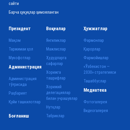
сайти
Барча ҳуқуқлар ҳимояланган
Президент
Воқеалар
Ҳужжатлар
Мақом
Янгиликлар
Фармонлар
Таржимаи ҳол
Мажлислар
Қарорлар
Мукофотлар
Ҳудудларга
Фармойишлар
сафарлар
Администрация
«Ўзбекистон —
Хорижга
2030» стратегияси
ташрифлар
Администрация
Ташаббуслар
тўғрисида
Хорижий
Медиатека
делегациялар
Раҳбарият
билан учрашувлар
Қуйи ташкилотлар
Фотогалерея
Нутқлар
Видеогалерея
Боғланиш
Табриклар