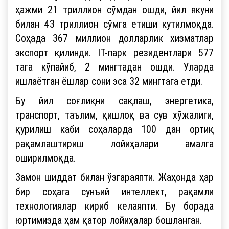
ҳажми 21 триллион сўмдан ошди, йил якуни
билан 43 триллион сўмга етиши кутилмоқда.
Соҳада 367 миллион долларлик хизматлар
экспорт қилинди. IT-парк резидентлари 577
тага кўпайиб, 2 мингтадан ошди. Уларда
ишлаётган ёшлар сони эса 32 мингтага етди.
Бу йил соғлиқни сақлаш, энергетика,
транспорт, таълим, қишлоқ ва сув хўжалиги,
қурилиш каби соҳаларда 100 дан ортиқ
рақамлаштириш лойиҳалари амалга
оширилмоқда.
Замон шиддат билан ўзгараяпти. Жаҳонда ҳар
бир соҳага сунъий интеллект, рақамли
технологиялар кириб келаяпти. Бу борада
юртимизда ҳам қатор лойиҳалар бошланган.