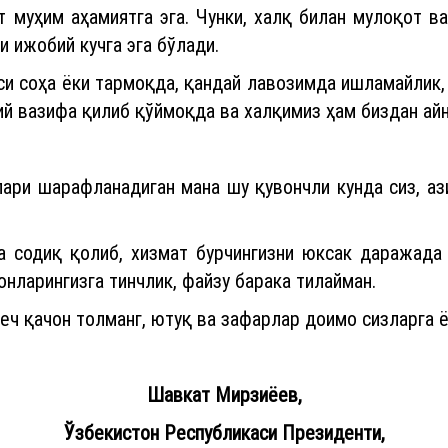
 муҳим аҳамиятга эга. Чунки, халқ билан мулоқот ва
 ижобий кучга эга бўлади.
йси соҳа ёки тармоқда, қандай лавозимда ишламайлик,
ий вазифа қилиб қўймоқда ва халқимиз ҳам биздан ай
лари шарафланадиган мана шу қувончли кунда сиз, аз
а содиқ қолиб, хизмат бурчингизни юксак даражада
нларингизга тинчлик, файзу барака тилайман.
ч қачон толманг, ютуқ ва зафарлар доимо сизларга ё
Шавкат Мирзиёев,
Ўзбекистон Республикаси Президенти,