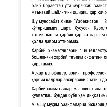
олиб бораётган ўта мураккаб вазия
маънавий шайлигини ошириш ҳар қачо
Шу муносабат билан “Ўзбекистон – 2
кўтаришимиз шарт. Хусусан, Қурол
таъминлашни ҳарбий ҳаракатлар теат
ҳолда давом эттирамиз.
Ҳарбий хизматчиларнинг интеллект
бошланғич ҳарбий таълим сифатини о
қаратамиз.
Аскар ва офицерларнинг профессион
ҳарбий кадрлар захирасини яратиш до
Ҳарбий хизматчилар, уларнинг оила 
қувватлаш бундан буён ҳам диққатими
Ана шу муҳим вазифаларни бажаришда