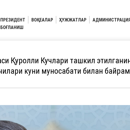
ПРЕЗИДЕНТ
ВОҚЕАЛАР
ҲУЖЖАТЛАР
АДМИНИСТРАЦИ
БОҒЛАНИШ
си Қуролли Кучлари ташкил этилганин
чилари куни муносабати билан байрам