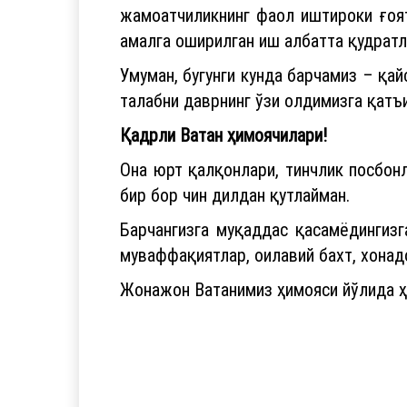
жамоатчиликнинг фаол иштироки ғоят
амалга оширилган иш албатта қудратли
Умуман, бугунги кунда барчамиз – қа
талабни даврнинг ўзи олдимизга қатъ
Қадрли Ватан ҳимоячилари!
Она юрт қалқонлари, тинчлик посбон
бир бор чин дилдан қутлайман.
Барчангизга муқаддас қасамёдингизг
муваффақиятлар, оилавий бахт, хонадо
Жонажон Ватанимиз ҳимояси йўлида ҳе