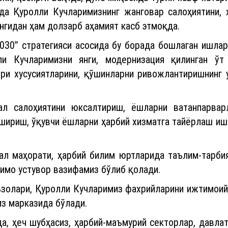
тда Қуролли Кучларимизнинг жанговар салоҳиятини, 
нгидан ҳам долзарб аҳамият касб этмоқда.
030” стратегияси асосида бу борада бошлаган ишлар
ли Кучларимизни янги, модернизация қилинган ў
ри хусусиятларини, қўшинларни ривожлантиришнинг 
уал салоҳиятини юксалтириш, ёшларни ватанпарвар
шириш, ўқувчи ёшларни ҳарбий хизматга тайёрлаш иш
ал маҳорати, ҳарбий билим юртларида таълим-тарби
имо устувор вазифамиз бўлиб қолади.
аъзолари, Қуролли Кучларимиз фахрийларини ижтимоий
з марказида бўлади.
, ҳеч шубҳасиз, ҳарбий-маъмурий секторлар, давла