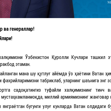
р ва генераллар!
йлари!
 халқимизни Ўзбекистон Қуролли Кучлари ташкил э
ракбод этаман.
айланган мана шу қутлуғ айёмда ўз ҳаётини Ватан ҳи
 фахрийларимизни табриклаб, уларнинг шаънига энг эз
юртга садоқатингиз туфайли халқимизнинг тинч 
 мустаҳкамланмоқда, миллий армиямизнинг жанговар
янграётган бугунги улуғ кунларда Ватан олдидаги б