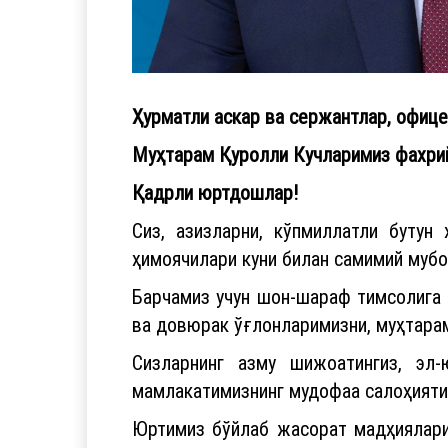
Ҳурматли аскар ва сержантлар, офице
Муҳтарам Қуролли Кучларимиз фахри
Қадрли юртдошлар!
Сиз, азизларни, кўпмиллатли бутун
ҳимоячилари куни билан самимий мубо
Барчамиз учун шон-шараф тимсолига 
ва довюрак ўғлонларимизни, муҳтарам
Сизларнинг азму шижоатингиз, эл-
мамлакатимизнинг мудофаа салоҳияти
Юртимиз бўйлаб жасорат мадҳиялари 