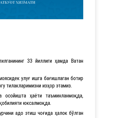
тилганининг 33 йиллиги ҳамда Ватан
моясидек улуғ ишга бағишлаган ботир
гу тилакларимизни изҳор этамиз.
ва осойишта ҳаёти таъминланмоқда,
 қобилияти юксалмоқда.
урчини адо этиш чоғида ҳалок бўлган