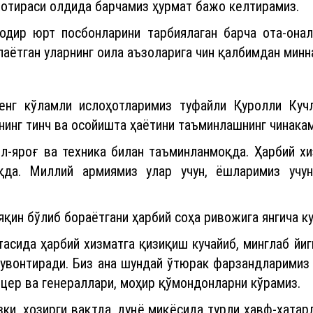
хотираси олдида барчамиз ҳурмат бажо келтирамиз.
одир юрт посбонларини тарбиялаган барча ота-онал
лаётган уларнинг оила аъзоларига чин қалбимдан мин
енг кўламли ислоҳотларимиз туфайли Қуролли Куч
нинг тинч ва осойишта ҳаётини таъминлашнинг чинака
л-яроғ ва техника билан таъминланмоқда. Ҳарбий х
оқда. Миллий армиямиз улар учун, ёшларимиз учу
яқин бўлиб бораётгани ҳарбий соҳа ривожига янгича к
тасида ҳарбий хизматга қизиқиш кучайиб, минглаб йи
қувонтиради. Биз ана шундай ўтюрак фарзандларимиз
цер ва генераллари, моҳир қўмондонларни кўрамиз.
ки, ҳозирги вақтда, дунё миқёсида турли хавф-хата