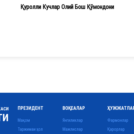
Қуролли Кучлар Олий Бош Қўмондони
ПРЕЗИДЕНТ
ВОҚЕАЛАР
ҲУЖЖАТЛА
КАСИ
ТИ
Мақом
Янгиликлар
Фармонлар
Таржимаи ҳол
Мажлислар
Қарорлар