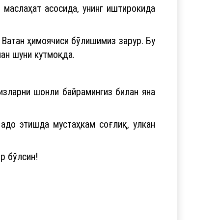
 маслаҳат асосида, унинг иштирокида
 Ватан ҳимоячиси бўлишимиз зарур. Бу
нан шуни кутмоқда.
изларни шонли байрамингиз билан яна
 адо этишда мустаҳкам соғлиқ, улкан
р бўлсин!