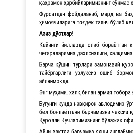
қаҳрамон ҳарбийларимизнинг сўнмас 
Фурсатдан фойдаланиб, мард ва баҳ
ҳимоячиларига тоғдек таянч бўлиб ке
Азиз дўстлар!
Кейинги йилларда олиб бораётган к
чегараларимиз дахлсизлиги, халқимиз
Барча қўшин турлари замонавий қуро
тайёргарлиги узлуксиз ошиб борм
айланмоқда.
Энг муҳими, халқ билан армия тобора 
Бугунги кунда навқирон авлодимиз ўр
бел боғлаётгани барчамизни чексиз 
Қуролли Кучларимизнинг бўлажак офи
Айни вақтда барчамиз яхши англаймиз