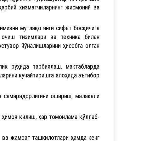
ҳарбий хизматчиларнинг жисмоний ва
имизни мутлақо янги сифат босқичига
т очиш тизимлари ва техника билан
устувор йўналишларини ҳисобга олган
лик руҳида тарбиялаш, мактабларда
ларини кучайтиришга алоҳида эътибор
я самарадорлигини ошириш, малакали
 ҳимоя қилиш, ҳар томонлама қўллаб-
т ва жамоат ташкилотлари ҳамда кенг