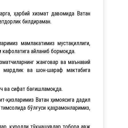
арга, ҳарбий хизмат давомида Ватан
натдорлик билдираман.
ларимиз мамлакатимиз мустақиллиги,
м кафолатига айланиб бормоқда.
изматчиларнинг жанговар ва маънавий
н мардлик ва шон-шараф мактабига
уч ва сифат бағишламоқда.
гит-қизларимиз Ватан ҳимоясига дадил
 тимсолида бўлғуси қаҳрамонларимиз,
рлар, қуролли тўқнашувлар тобора авж