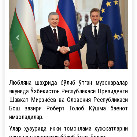
Любляна шаҳрида бўлиб ўтган музокаралар
якунида Ўзбекистон Республикаси Президенти
Шавкат Мирзиёев ва Словения Республикаси
Бош вазири Роберт Голоб Қўшма баёнот
имзоладилар.
Улар ҳузурида икки томонлама ҳужжатларни
алмашиш маросими бўлиб ўтди. Булар: