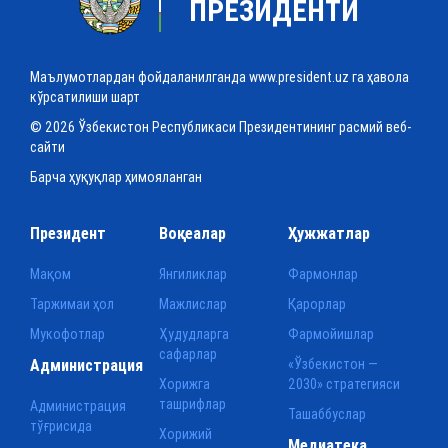
ПРЕЗИДЕНТИ
Маълумотлардан фойдаланилганда www.president.uz га ҳавола
кўрсатилиши шарт
© 2026 Ўзбекистон Республикаси Президентининг расмий веб-
сайти
Барча ҳуқуқлар ҳимояланган
Президент
Воқеалар
Ҳужжатлар
Мақом
Янгиликлар
Фармонлар
Таржимаи ҳол
Мажлислар
Қарорлар
Мукофотлар
Ҳудудларга
Фармойишлар
сафарлар
Администрация
«Ўзбекистон —
Хорижга
2030» стратегияси
ташрифлар
Администрация
Ташаббуслар
тўғрисида
Хорижий
Медиатека