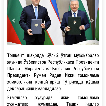
Тошкент шаҳрида бўлиб ўтган музокаралар
якунида Ўзбекистон Республикаси Президенти
Шавкат Мирзиёев ва Болгария Республикаси
Президенти Румен Радев Икки томонлама
ҳамкорликни кенгайтириш тўғрисида қўшма
декларацияни имзоладилар.
Етакчилар ҳузурида икки томонлама
ҳужжатлар, жумладан, Ташқи ишлар