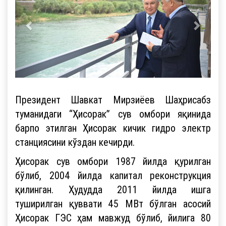
Президент Шавкат Мирзиёев Шаҳрисабз
туманидаги “Ҳисорак” сув омбори яқинида
барпо этилган Ҳисорак кичик гидро электр
станциясини кўздан кечирди.
Ҳисорак сув омбори 1987 йилда қурилган
бўлиб, 2004 йилда капитал реконструкция
қилинган. Ҳудудда 2011 йилда ишга
туширилган қуввати 45 МВт бўлган асосий
Ҳисорак ГЭС ҳам мавжуд бўлиб, йилига 80