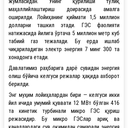
жумласидан. Унинг қурилиши тўлиқ
маҳаллийлаштириш доирасида амалга
оширилди. Лойиҳанинг қиймати 1,5 миллион
долларни ташкил этади. ГЭС фаолияти
натижасида йилига ўртача 5 миллион метр куб
табиий газ тежалади. Бу ерда ишлаб
чиқариладиган электр энергия 7 минг 300 та
хонадонга етади.
Давлатимиз раҳбарига дарё сувидан энергия
олиш бўйича келгуси режалар ҳақида ахборот
берилди.
Энг муҳим лойиҳалардан бири — келгуси икки
йил ичида умумий қуввати 12 МВт бўлган 416
та кинетик турбинали микро ГЭС қуриш
режасидир. Бу микро ГЭСлар ариқ ва
каналлардаги сув оқимидан самарали энергия