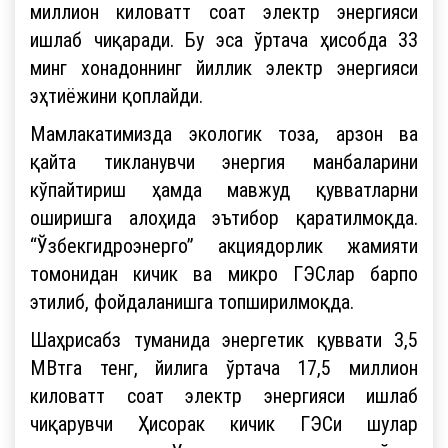
миллион киловатт соат электр энергияси
ишлаб чиқаради. Бу эса ўртача ҳисобда 33
минг хонадоннинг йиллик электр энергияси
эҳтиёжини қоплайди.
Мамлакатимизда экологик тоза, арзон ва
қайта тикланувчи энергия манбаларини
кўпайтириш ҳамда мавжуд қувватларни
оширишга алоҳида эътибор қаратилмоқда.
“Ўзбекгидроэнерго” акциядорлик жамияти
томонидан кичик ва микро ГЭСлар барпо
этилиб, фойдаланишга топширилмоқда.
Шаҳрисабз туманида энергетик қуввати 3,5
МВтга тенг, йилига ўртача 17,5 миллион
киловатт соат электр энергияси ишлаб
чиқарувчи Ҳисорак кичик ГЭСи шулар