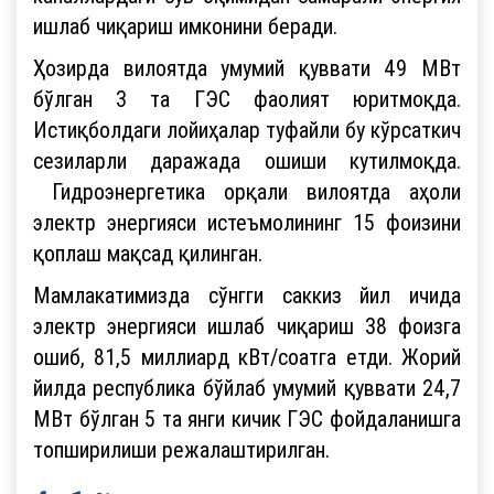
ишлаб чиқариш имконини беради.
Ҳозирда вилоятда умумий қуввати 49 МВт
бўлган 3 та ГЭС фаолият юритмоқда.
Истиқболдаги лойиҳалар туфайли бу кўрсаткич
сезиларли даражада ошиши кутилмоқда.
Гидроэнергетика орқали вилоятда аҳоли
электр энергияси истеъмолининг 15 фоизини
қоплаш мақсад қилинган.
Мамлакатимизда сўнгги саккиз йил ичида
электр энергияси ишлаб чиқариш 38 фоизга
ошиб, 81,5 миллиард кВт/соатга етди. Жорий
йилда республика бўйлаб умумий қуввати 24,7
МВт бўлган 5 та янги кичик ГЭС фойдаланишга
топширилиши режалаштирилган.