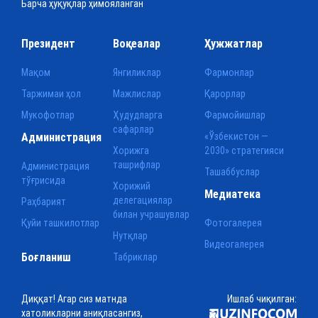
Барча ҳуқуқлар ҳимояланган
Президент
Воқеалар
Ҳужжатлар
Мақом
Янгиликлар
Фармонлар
Таржимаи ҳол
Мажлислар
Қарорлар
Мукофотлар
Ҳудудларга
Фармойишлар
сафарлар
Администрация
«Ўзбекистон —
Хорижга
2030» стратегияси
ташрифлар
Администрация
Ташаббуслар
тўғрисида
Хорижий
Медиатека
делегациялар
Раҳбарият
билан учрашувлар
Қуйи ташкилотлар
Фотогалерея
Нутқлар
Видеогалерея
Боғланиш
Табриклар
Диққат! Агар сиз матнда
Ишлаб чиқилган:
хатоликларни аниқласангиз,