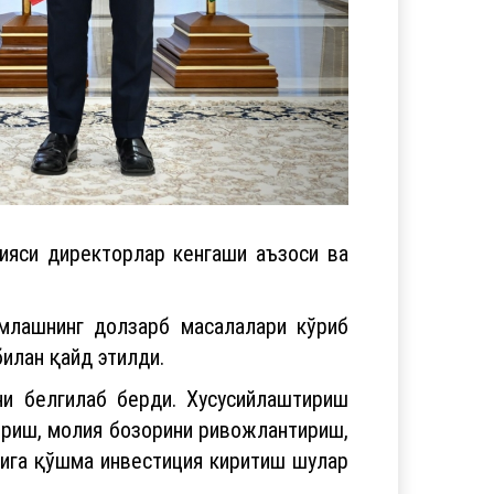
ияси директорлар кенгаши аъзоси ва
амлашнинг долзарб масалалари кўриб
илан қайд этилди.
ни белгилаб берди. Хусусийлаштириш
ириш, молия бозорини ривожлантириш,
рига қўшма инвестиция киритиш шулар