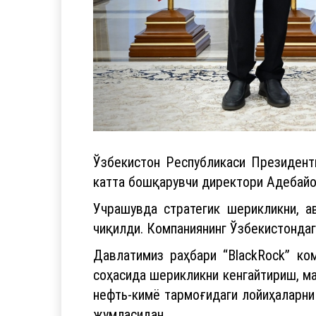
Ўзбекистон Республикаси Президент
катта бошқарувчи директори Адебайо
Учрашувда стратегик шерикликни, а
чиқилди. Компаниянинг Ўзбекистондаг
Давлатимиз раҳбари “BlackRock” ко
соҳасида шерикликни кенгайтириш, м
нефть-кимё тармоғидаги лойиҳаларни
жумласидан.