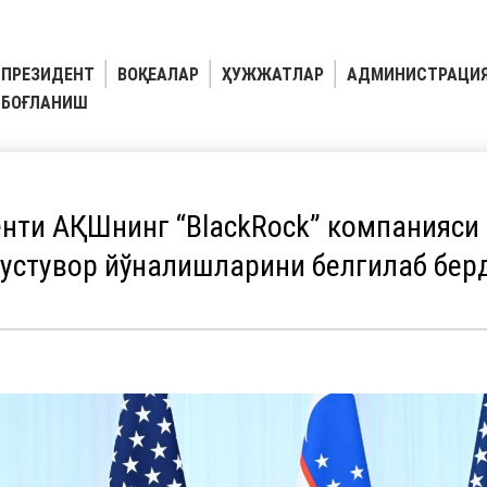
ПРЕЗИДЕНТ
ВОҚЕАЛАР
ҲУЖЖАТЛАР
АДМИНИСТРАЦИ
БОҒЛАНИШ
нти АҚШнинг “BlackRock” компанияси
устувор йўналишларини белгилаб бер