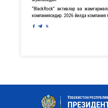
“BlackRock” активлар ва жамғармал
компаниясидир. 2026 йилда компания 
ЎЗБЕКИСТОН РЕСПУБЛИ
ПРЕЗИДЕН