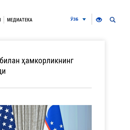
ЎЗБ
Я
МЕДИАТЕКА
 билан ҳамкорликнинг
ди