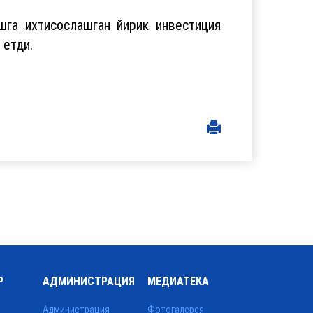
шга ихтисослашган йирик инвестиция
 етди.
Р
АДМИНИСТРАЦИЯ
МЕДИАТЕКА
Администрация
Фотогалерея