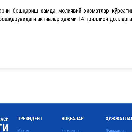
арни бошқариш ҳамда молиявий хизматлар кўрсати
бошқарувидаги активлар ҳажми 14 триллион долларга
ПРЕЗИДЕНТ
ВОҚЕАЛАР
ҲУЖЖАТЛА
КАСИ
ТИ
Мақом
Янгиликлар
Фармонлар