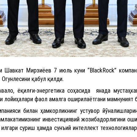
и Шавкат Мирзиёев 7 июль куни “BlackRock” компан
 Огунлесини қабул қилди.
ввало, ёқилғи-энергетика соҳасида янада мустаҳк
и лойиҳалари фаол амалга оширилаётгани мамнуният б
мпанияси билан ҳамкорликнинг устувор йўналишлари
амлакатимизнинг инвестициявий жозибадорлигини ош
 илгари суриш ҳамда сунъий интеллект технологияла