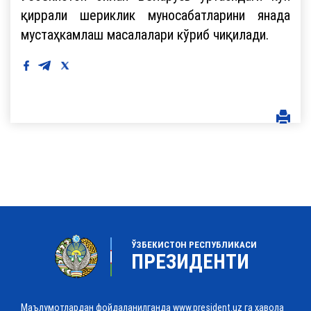
қиррали шериклик муносабатларини янада
мустаҳкамлаш масалалари кўриб чиқилади.
ЎЗБЕКИСТОН РЕСПУБЛИКАСИ
ПРЕЗИДЕНТИ
Маълумотлардан фойдаланилганда www.president.uz га ҳавола