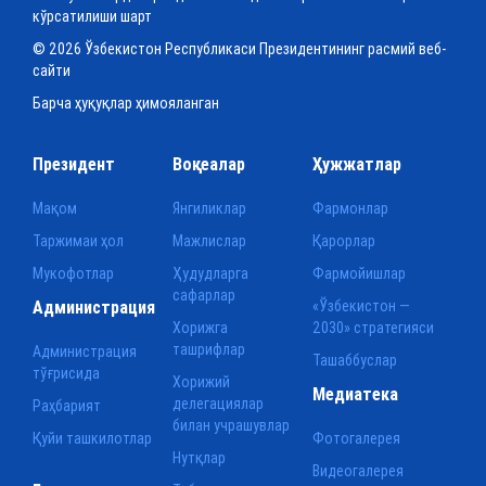
кўрсатилиши шарт
© 2026 Ўзбекистон Республикаси Президентининг расмий веб-
сайти
Барча ҳуқуқлар ҳимояланган
Президент
Воқеалар
Ҳужжатлар
Мақом
Янгиликлар
Фармонлар
Таржимаи ҳол
Мажлислар
Қарорлар
Мукофотлар
Ҳудудларга
Фармойишлар
сафарлар
Администрация
«Ўзбекистон —
Хорижга
2030» стратегияси
ташрифлар
Администрация
Ташаббуслар
тўғрисида
Хорижий
Медиатека
делегациялар
Раҳбарият
билан учрашувлар
Қуйи ташкилотлар
Фотогалерея
Нутқлар
Видеогалерея