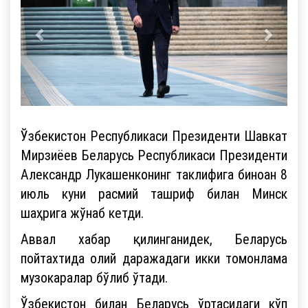
Ўзбекистон Республикаси Президенти Шавкат
Мирзиёев Беларусь Республикаси Президенти
Александр Лукашенконинг таклифига биноан 8
июль куни расмий ташриф билан Минск
шаҳрига жўнаб кетди.
Аввал хабар қилинганидек, Беларусь
пойтахтида олий даражадаги икки томонлама
музокаралар бўлиб ўтади.
Ўзбекистон билан Беларусь ўртасидаги кўп