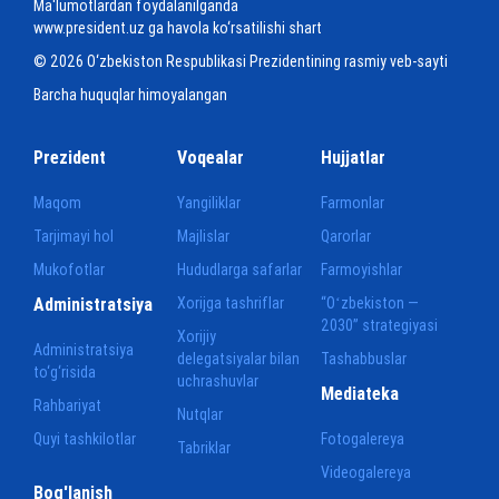
Ma'lumotlardan foydalanilganda
www.president.uz ga havola ko‘rsatilishi shart
© 2026 O‘zbekiston Respublikasi Prezidentining rasmiy veb-sayti
Barcha huquqlar himoyalangan
Prezident
Voqealar
Hujjatlar
Maqom
Yangiliklar
Farmonlar
Tarjimayi hol
Majlislar
Qarorlar
Mukofotlar
Hududlarga safarlar
Farmoyishlar
Administratsiya
Xorijga tashriflar
“Oʻzbekiston —
2030” strategiyasi
Xorijiy
Administratsiya
delegatsiyalar bilan
Tashabbuslar
to‘g‘risida
uchrashuvlar
Mediateka
Rahbariyat
Nutqlar
Quyi tashkilotlar
Fotogalereya
Tabriklar
Videogalereya
Bog'lanish