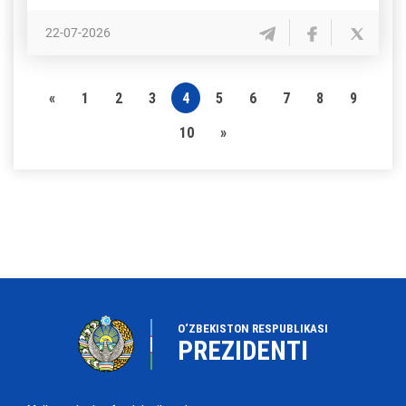
22-07-2026
«
1
2
3
4
5
6
7
8
9
10
»
O‘ZBEKISTON RESPUBLIKASI
PREZIDENTI