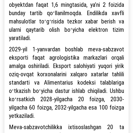
obyektdan faqat 1,6 mingtasida, yaʼni 2 foizida
bunday tartib qoʻllanilmoqda. Endilikda xavfli
mahsulotlar toʻgʻrisida tezkor xabar berish va
ularni qaytarib olish boʻyicha elektron tizim
yaratiladi.
2029-yil 1-yanvardan boshlab meva-sabzavot
eksporti faqat agrologistika markazlari orqali
amalga oshiriladi. Eksport salohiyati yuqori yirik
oziq-ovqat korxonalarini xalqaro xatarlar tahlili
standarti va Alimentarius kodeksi talablariga
oʻtkazish boʻyicha dastur ishlab chiqiladi. Ushbu
koʻrsatkich 2028-yilgacha 20 foizga, 2030-
yilgacha 60 foizga, 2032-yilgacha esa 100 foizga
yetkaziladi.
Meva-sabzavotchilikka ixtisoslashgan 20 ta