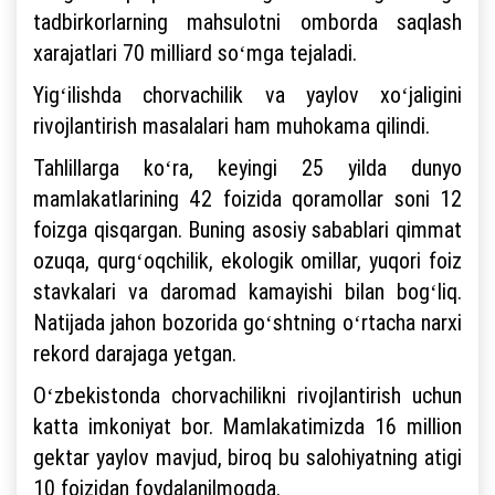
tadbirkorlarning mahsulotni omborda saqlash
xarajatlari 70 milliard soʻmga tejaladi.
Yigʻilishda chorvachilik va yaylov xoʻjaligini
rivojlantirish masalalari ham muhokama qilindi.
Tahlillarga koʻra, keyingi 25 yilda dunyo
mamlakatlarining 42 foizida qoramollar soni 12
foizga qisqargan. Buning asosiy sabablari qimmat
ozuqa, qurgʻoqchilik, ekologik omillar, yuqori foiz
stavkalari va daromad kamayishi bilan bogʻliq.
Natijada jahon bozorida goʻshtning oʻrtacha narxi
rekord darajaga yetgan.
Oʻzbekistonda chorvachilikni rivojlantirish uchun
katta imkoniyat bor. Mamlakatimizda 16 million
gektar yaylov mavjud, biroq bu salohiyatning atigi
10 foizidan foydalanilmoqda.