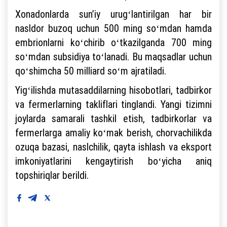
Xonadonlarda sunʼiy urugʻlantirilgan har bir
nasldor buzoq uchun 500 ming soʻmdan hamda
embrionlarni koʻchirib oʻtkazilganda 700 ming
soʻmdan subsidiya toʻlanadi. Bu maqsadlar uchun
qoʻshimcha 50 milliard soʻm ajratiladi.
Yigʻilishda mutasaddilarning hisobotlari, tadbirkor
va fermerlarning takliflari tinglandi. Yangi tizimni
joylarda samarali tashkil etish, tadbirkorlar va
fermerlarga amaliy koʻmak berish, chorvachilikda
ozuqa bazasi, naslchilik, qayta ishlash va eksport
imkoniyatlarini kengaytirish boʻyicha aniq
topshiriqlar berildi.