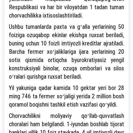
Respublikasi va har bir viloyatdan 1 tadan tuman
chorvachilikka ixtisoslashtiriladi.
Ushbu tumanlarda paxta va gʻalla yerlarining 50
foiziga ozuqabop ekinlar ekishga ruxsat beriladi,
buning uchun 10 foizli imtiyozli kreditlar ajratiladi.
Barcha fermer xoʻjaliklariga ijara yerlarining 20
sotix qismida ortiqcha byurokratiyasiz yengil
konstruksiyali binolar, ozuqa omborlari va silos
oʻralari qurishga ruxsat beriladi.
Yil yakuniga qadar kamida 10 gektar yeri bor 28
ming 746 ta fermer xoʻjaligi yerida 2 million bosh
qoramol boqishni tashkil etish vazifasi qoʻyildi.
Chorvachilikni moliyaviy qoʻllab-quvvatlash
choralari ham belgilandi. 1-iyundan boshlab tijorat
banklari yillik 10 foiz stavkada, 4 yil imtiyozli davr