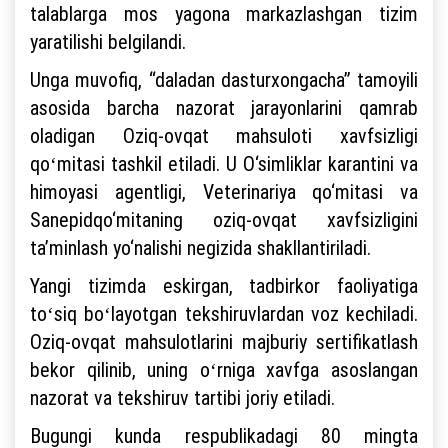
talablarga mos yagona markazlashgan tizim
yaratilishi belgilandi.
Unga muvofiq, “daladan dasturxongacha” tamoyili
asosida barcha nazorat jarayonlarini qamrab
oladigan Oziq-ovqat mahsuloti xavfsizligi
qoʻmitasi tashkil etiladi. U O‘simliklar karantini va
himoyasi agentligi, Veterinariya qo‘mitasi va
Sanepidqo‘mitaning oziq-ovqat xavfsizligini
ta’minlash yo‘nalishi negizida shakllantiriladi.
Yangi tizimda eskirgan, tadbirkor faoliyatiga
toʻsiq boʻlayotgan tekshiruvlardan voz kechiladi.
Oziq-ovqat mahsulotlarini majburiy sertifikatlash
bekor qilinib, uning oʻrniga xavfga asoslangan
nazorat va tekshiruv tartibi joriy etiladi.
Bugungi kunda respublikadagi 80 mingta