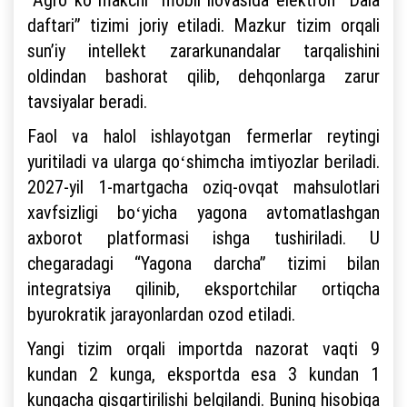
daftari” tizimi joriy etiladi. Mazkur tizim orqali
sunʼiy intellekt zararkunandalar tarqalishini
oldindan bashorat qilib, dehqonlarga zarur
tavsiyalar beradi.
Faol va halol ishlayotgan fermerlar reytingi
yuritiladi va ularga qoʻshimcha imtiyozlar beriladi.
2027-yil 1-martgacha oziq-ovqat mahsulotlari
xavfsizligi boʻyicha yagona avtomatlashgan
axborot platformasi ishga tushiriladi. U
chegaradagi “Yagona darcha” tizimi bilan
integratsiya qilinib, eksportchilar ortiqcha
byurokratik jarayonlardan ozod etiladi.
Yangi tizim orqali importda nazorat vaqti 9
kundan 2 kunga, eksportda esa 3 kundan 1
kungacha qisqartirilishi belgilandi. Buning hisobiga