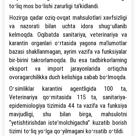
toʻliq mos boʻlishi zarurligi taʼkidlandi.
Hozirga qadar oziq-ovqat mahsulotlari xavfsizligi
va nazorati bilan uchta idora shugʻullanib
kelmoqda. Oqibatda sanitariya, veterinariya va
karantin organlari oʻrtasida yagona maʼlumotlar
bazasi shakllanmagan, ayrim vazifa va funksiyalar
bir-birini takrorlamoqda. Bu esa tadbirkorlarning
eksport va import jarayonlarida ortiqcha
ovoragarchilikka duch kelishiga sabab boʻlmoqda.
Oʻsimliklar karantini agentligida 100 ta,
Veterinariya qoʻmitasida 115 ta, sanitariya-
epidemiologiya tizimida 44 ta vazifa va funksiya
mavjudligi, shu bilan birga, mahsulotni
“yetishtirishdan isteʼmolchigacha” kuzatib borish
tizimi toʻliq yoʻlga qoʻyilmagani koʻrsatib oʻtildi.