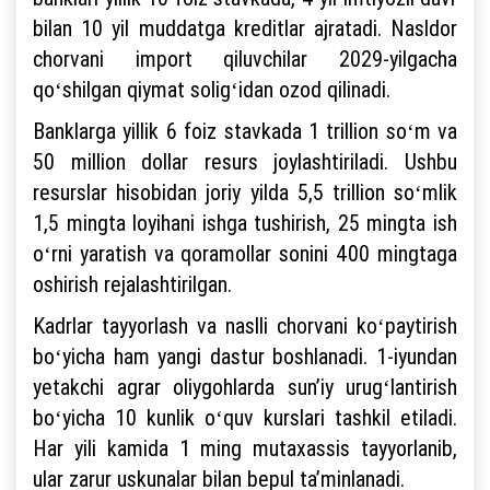
bilan 10 yil muddatga kreditlar ajratadi. Nasldor
chorvani import qiluvchilar 2029-yilgacha
qoʻshilgan qiymat soligʻidan ozod qilinadi.
Banklarga yillik 6 foiz stavkada 1 trillion soʻm va
50 million dollar resurs joylashtiriladi. Ushbu
resurslar hisobidan joriy yilda 5,5 trillion soʻmlik
1,5 mingta loyihani ishga tushirish, 25 mingta ish
oʻrni yaratish va qoramollar sonini 400 mingtaga
oshirish rejalashtirilgan.
Kadrlar tayyorlash va naslli chorvani koʻpaytirish
boʻyicha ham yangi dastur boshlanadi. 1-iyundan
yetakchi agrar oliygohlarda sunʼiy urugʻlantirish
boʻyicha 10 kunlik oʻquv kurslari tashkil etiladi.
Har yili kamida 1 ming mutaxassis tayyorlanib,
ular zarur uskunalar bilan bepul taʼminlanadi.