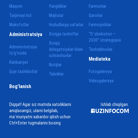
Maqom
Yangiliklar
Farmonlar
Tarjimayi hol
Majlislar
Qarorlar
Mukofotlar
Hududlarga safarlar
Farmoyishlar
Administratsiya
Xorijga tashriflar
“Oʻzbekiston —
2030” strategiyasi
Xorijiy
Administratsiya
delegatsiyalar bilan
Tashabbuslar
to‘g‘risida
uchrashuvlar
Mediateka
Rahbariyat
Nutqlar
Quyi tashkilotlar
Fotogalereya
Tabriklar
Videogalereya
Bog'lanish
Diqqat! Agar siz matnda xatoliklarni
Ishlab chiqilgan:
aniqlasangiz, ularni belgilab,
ma`muriyatni xabardor qilish uchun
Ctrl+Enter tugmalarini bosing