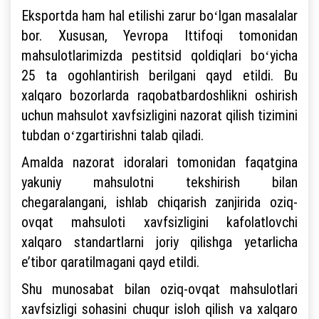
Eksportda ham hal etilishi zarur boʻlgan masalalar
bor. Xususan, Yevropa Ittifoqi tomonidan
mahsulotlarimizda pestitsid qoldiqlari boʻyicha
25 ta ogohlantirish berilgani qayd etildi. Bu
xalqaro bozorlarda raqobatbardoshlikni oshirish
uchun mahsulot xavfsizligini nazorat qilish tizimini
tubdan oʻzgartirishni talab qiladi.
Amalda nazorat idoralari tomonidan faqatgina
yakuniy mahsulotni tekshirish bilan
chegaralangani, ishlab chiqarish zanjirida oziq-
ovqat mahsuloti xavfsizligini kafolatlovchi
xalqaro standartlarni joriy qilishga yetarlicha
e’tibor qaratilmagani qayd etildi.
Shu munosabat bilan oziq-ovqat mahsulotlari
xavfsizligi sohasini chuqur isloh qilish va xalqaro