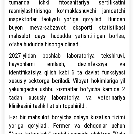
tumanda ichki fitosanitariya sertifikatini
rasmiylashtirishga koʻmaklashuvchi jamoatchi
inspektorlar faoliyati yoʻlga qoʻyiladi. Bundan
buyon meva-sabzavot eksporti statistikasi
mahsulot qaysi hududda yetishtirilgan boʻlsa,
oʻsha hududda hisobga olinadi.
2027-yildan boshlab laboratoriya tekshiruvi,
hayvonlarni emlash, dezinfeksiya va
identifikatsiya qilish kabi 6 ta davlat funksiyasi
xususiy sektorga beriladi. Viloyat hokimlariga yil
yakunigacha ushbu xizmatlar boʻyicha kamida 2
tadan xususiy laboratoriya va veterinariya
klinikasini tashkil etish topshirildi.
Har bir mahsulot boʻyicha onlayn kuzatish tizimi
yoʻlga qoʻyiladi. Fermer va dehqonlar uchun
“Agro koʻmakchi” mobil ilovasida elektron “Dala