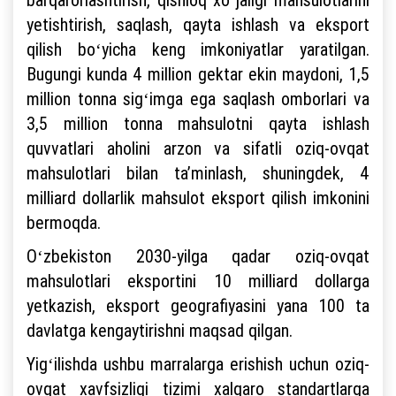
yetishtirish, saqlash, qayta ishlash va eksport
qilish boʻyicha keng imkoniyatlar yaratilgan.
Bugungi kunda 4 million gektar ekin maydoni, 1,5
million tonna sigʻimga ega saqlash omborlari va
3,5 million tonna mahsulotni qayta ishlash
quvvatlari aholini arzon va sifatli oziq-ovqat
mahsulotlari bilan taʼminlash, shuningdek, 4
milliard dollarlik mahsulot eksport qilish imkonini
bermoqda.
Oʻzbekiston 2030-yilga qadar oziq-ovqat
mahsulotlari eksportini 10 milliard dollarga
yetkazish, eksport geografiyasini yana 100 ta
davlatga kengaytirishni maqsad qilgan.
Yigʻilishda ushbu marralarga erishish uchun oziq-
ovqat xavfsizligi tizimi xalqaro standartlarga