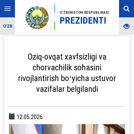
Toggle
O‘ZBEKISTON RESPUBLIKASI
navigation
PREZIDENTI
O‘ZB
Oziq-ovqat xavfsizligi va
chorvachilik sohasini
rivojlantirish boʻyicha ustuvor
vazifalar belgilandi
12.05.2026