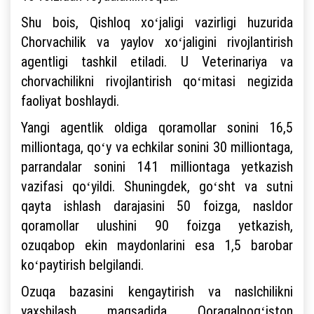
Shu bois, Qishloq xoʻjaligi vazirligi huzurida
Chorvachilik va yaylov xoʻjaligini rivojlantirish
agentligi tashkil etiladi. U Veterinariya va
chorvachilikni rivojlantirish qoʻmitasi negizida
faoliyat boshlaydi.
Yangi agentlik oldiga qoramollar sonini 16,5
milliontaga, qoʻy va echkilar sonini 30 milliontaga,
parrandalar sonini 141 milliontaga yetkazish
vazifasi qoʻyildi. Shuningdek, goʻsht va sutni
qayta ishlash darajasini 50 foizga, nasldor
qoramollar ulushini 90 foizga yetkazish,
ozuqabop ekin maydonlarini esa 1,5 barobar
koʻpaytirish belgilandi.
Ozuqa bazasini kengaytirish va naslchilikni
yaxshilash maqsadida Qoraqalpogʻiston